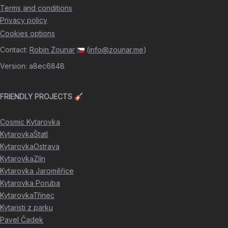
Terms and conditions
Privacy policy
Cookies options
Contact
:
Robin Zounar
(
info@zounar.me
)
Version
:
a8ec6848
FRIENDLY PROJECTS 🎸
Cosmic Kytarovka
KytarovkaŠtatl
KytarovkaOstrava
KytarovkaZlín
Kytarovka Jaroměřice
Kytarovka Poruba
KytarovkaTřinec
Kytaristi z parku
Pavel Čadek