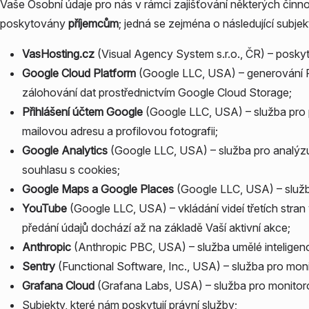
Vaše Osobní údaje pro nás v rámci zajišťování některých čin
poskytovány
příjemcům
; jedná se zejména o následující subjek
VasHosting.cz
(Visual Agency System s.r.o., ČR) – posky
Google Cloud Platform
(Google LLC, USA) – generování 
zálohování dat prostřednictvím Google Cloud Storage;
Přihlášení účtem Google
(Google LLC, USA) – služba pro p
mailovou adresu a profilovou fotografii;
Google Analytics
(Google LLC, USA) – služba pro analýz
souhlasu s cookies;
Google Maps a Google Places
(Google LLC, USA) – služb
YouTube
(Google LLC, USA) – vkládání videí třetích stran
předání údajů dochází až na základě Vaší aktivní akce;
Anthropic
(Anthropic PBC, USA) – služba umělé inteligenc
Sentry
(Functional Software, Inc., USA) – služba pro moni
Grafana Cloud
(Grafana Labs, USA) – služba pro monitoro
Subjekty, které nám poskytují právní služby;