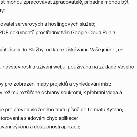
ností mohou zpracovávat
zpracovatelé
, případně mohou být
ty:
tovatel serverových a hostingových služeb;
PDF dokumentů prostřednictvím Google Cloud Run a
řihlášení do Služby, od které získáváme Vaše jméno, e-
u návštěvnosti a užívání webu, používaná na základě Vašeho
y pro zobrazení mapy projektů a vyhledávání míst;
 v režimu rozšířené ochrany soukromí; k přehrání videa a
e pro převod vloženého textu písně do formátu Kytario;
torování a sledování chyb aplikace;
vání výkonu a dostupnosti aplikace;