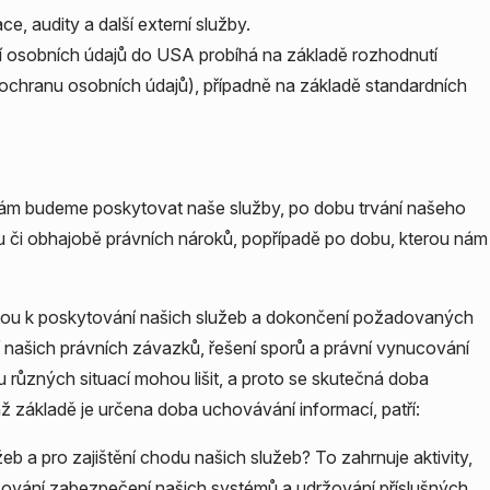
ce, audity a další externí služby.
í osobních údajů do USA probíhá na základě rozhodnutí
chranu osobních údajů), případně na základě standardních
ám budeme poskytovat naše služby, po dobu trvání našeho
či obhajobě právních nároků, popřípadě po dobu, kterou nám
ou k poskytování našich služeb a dokončení požadovaných
 našich právních závazků, řešení sporů a právní vynucování
 různých situací mohou lišit, a proto se skutečná doba
chž základě je určena doba uchovávání informací, patří:
eb a pro zajištění chodu našich služeb? To zahrnuje aktivity,
ržování zabezpečení našich systémů a udržování příslušných