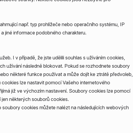
nující např. typ prohlížeče nebo operačního systému, IP
 a jiné informace podobného charakteru.
b. I v případě, že jste udělili souhlas s užíváním cookies,
jich užívání následně blokovat. Pokud se rozhodnete soubory
ebo některé funkce používat a může dojít ke ztrátě předvoleb,
 cookies lze nastavit pomocí Vašeho internetového
řijímá již ve výchozím nastavení. Soubory cookies lze pomocí
 jen některých souborů cookies.
ro soubory cookies můžete nalézt na následujících webových