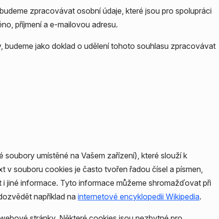
e, budeme zpracovávat osobní údaje, které jsou pro spolupráci
no, příjmení a e-mailovou adresu.
by, budeme jako doklad o udělení tohoto souhlasu zpracovávat
 soubory umístěné na Vašem zařízení), které slouží k
 v souboru cookies je často tvořen řadou čísel a písmen,
at i jiné informace. Tyto informace můžeme shromažďovat při
dozvědět například na
internetové encyklopedii Wikipedia
.
 webové stránky. Některé cookies jsou nezbytné pro