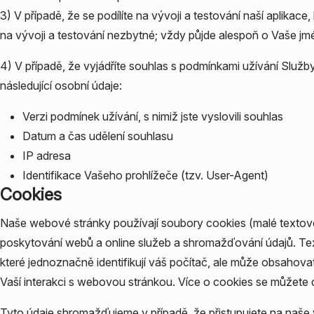
3) V případě, že se podílíte na vývoji a testování naší aplikac
na vývoji a testování nezbytné; vždy půjde alespoň o Vaše jmé
4) V případě, že vyjádříte souhlas s podmínkami užívání Služ
následující osobní údaje:
Verzi podmínek užívání, s nimiž jste vyslovili souhlas
Datum a čas udělení souhlasu
IP adresa
Identifikace Vašeho prohlížeče (tzv. User-Agent)
Cookies
Naše webové stránky používají soubory cookies (malé textové
poskytování webů a online služeb a shromažďování údajů. Text
které jednoznačně identifikují váš počítač, ale může obsahov
Vaší interakci s webovou stránkou. Více o cookies se můžete 
Tyto údaje shromažďujeme v případě, že přistupujete na naše