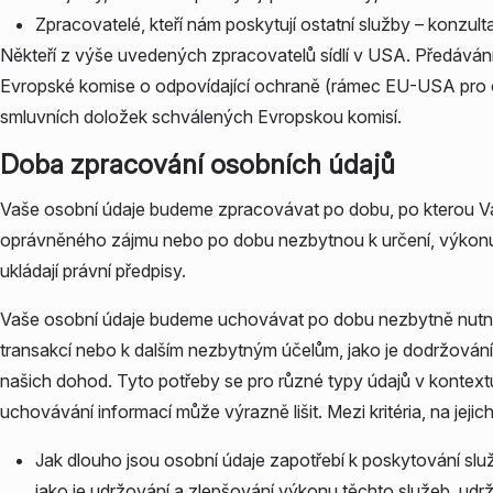
Zpracovatelé, kteří nám poskytují ostatní služby – konzulta
Někteří z výše uvedených zpracovatelů sídlí v USA. Předáván
Evropské komise o odpovídající ochraně (rámec EU-USA pro o
smluvních doložek schválených Evropskou komisí.
Doba zpracování osobních údajů
Vaše osobní údaje budeme zpracovávat po dobu, po kterou V
oprávněného zájmu nebo po dobu nezbytnou k určení, výkonu 
ukládají právní předpisy.
Vaše osobní údaje budeme uchovávat po dobu nezbytně nutn
transakcí nebo k dalším nezbytným účelům, jako je dodržování
našich dohod. Tyto potřeby se pro různé typy údajů v kontextu
uchovávání informací může výrazně lišit. Mezi kritéria, na jeji
Jak dlouho jsou osobní údaje zapotřebí k poskytování služ
jako je udržování a zlepšování výkonu těchto služeb, ud