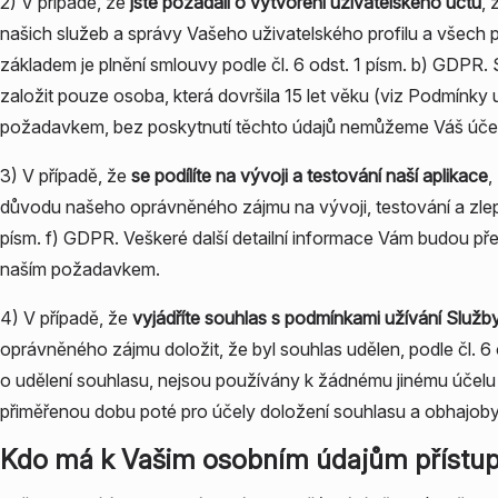
2) V případě, že
jste požádali o vytvoření uživatelského účtu
,
našich služeb a správy Vašeho uživatelského profilu a všech př
základem je plnění smlouvy podle čl. 6 odst. 1 písm. b) GDPR. 
založit pouze osoba, která dovršila 15 let věku (viz Podmínky
požadavkem, bez poskytnutí těchto údajů nemůžeme Váš účet 
3) V případě, že
se podílíte na vývoji a testování naší aplikace
,
důvodu našeho oprávněného zájmu na vývoji, testování a zlep
písm. f) GDPR. Veškeré další detailní informace Vám budou pře
naším požadavkem.
4) V případě, že
vyjádříte souhlas s podmínkami užívání Služb
oprávněného zájmu doložit, že byl souhlas udělen, podle čl. 6
o udělení souhlasu, nejsou používány k žádnému jinému účel
přiměřenou dobu poté pro účely doložení souhlasu a obhajoby
Kdo má k Vašim osobním údajům přístu