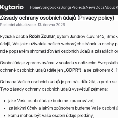
Home
Songbooks
Songs
Projects
News
Docs
About K
Zásady ochrany osobních údajů (Privacy policy)
Poslední aktualizace:
13. června 2026
Fyzická osoba
Robin Zounar
, bytem
Jundrov č.ev. 845
,
Brno-
údajů, Vás jako uživatele našich webových stránek, a osoby pod
níže popsaném shromažďování osobních údajů a zásadách o
Osobní údaje zpracováváme v souladu s nařízením Evropské
ochraně osobních údajů (dále jen „
GDPR
“), a se zákonem č. 
Ochrana Vašich osobních údajů je pro nás důležitá, a proto se
Tyto zásady ochrany osobních údajů vysvětlují zejména:
jaké Vaše osobní údaje budeme zpracovávat;
za jakými účely a jakým způsobem budeme Vaše osobní úda
komu mohou být Vaše osobní údaje předány;