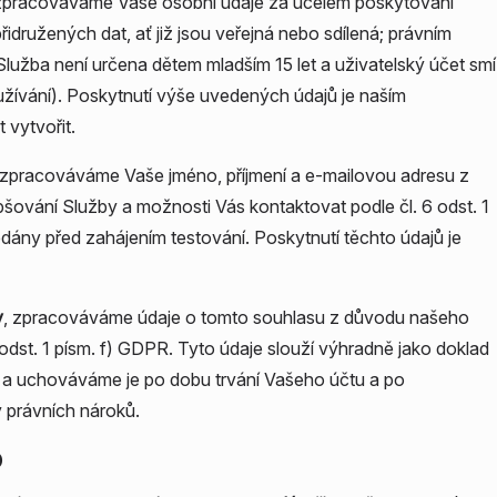
 zpracováváme Vaše osobní údaje za účelem poskytování
idružených dat, ať již jsou veřejná nebo sdílená; právním
Služba není určena dětem mladším 15 let a uživatelský účet smí
 užívání). Poskytnutí výše uvedených údajů je naším
vytvořit.
 zpracováváme Vaše jméno, příjmení a e-mailovou adresu z
šování Služby a možnosti Vás kontaktovat podle čl. 6 odst. 1
dány před zahájením testování. Poskytnutí těchto údajů je
y
, zpracováváme údaje o tomto souhlasu z důvodu našeho
 odst. 1 písm. f) GDPR. Tyto údaje slouží výhradně jako doklad
u a uchováváme je po dobu trvání Vašeho účtu a po
 právních nároků.
p