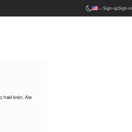
Sign-up
Sign-in
o hakl krén. Ale