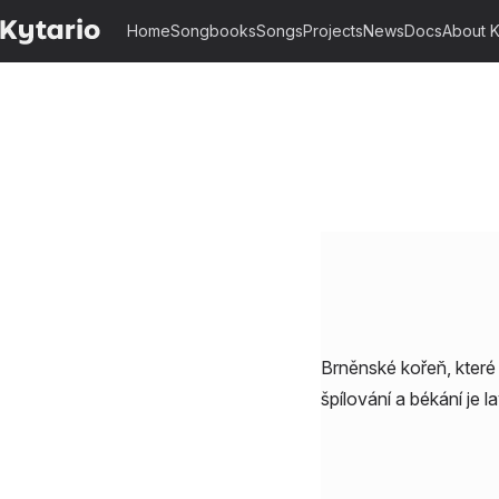
Home
Songbooks
Songs
Projects
News
Docs
About K
Brněnské kořeň, které b
špílování a békání je l