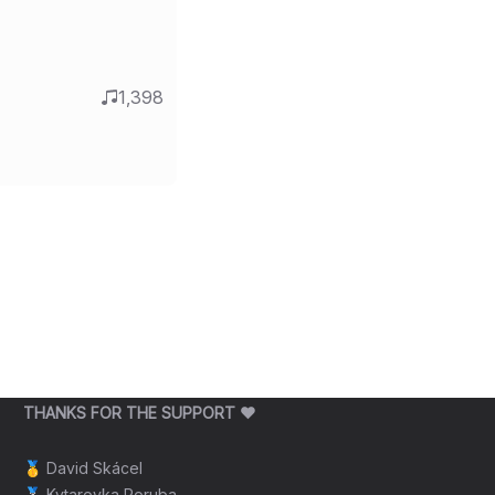
1,398
THANKS FOR THE SUPPORT ❤️
🥇
David Skácel
🥈
Kytarovka Poruba