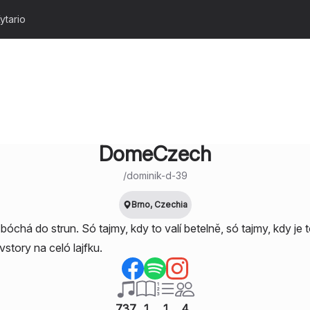
ytario
DomeCzech
/
dominik-d-39
Brno, Czechia
óchá do strun. Só tajmy, kdy to valí betelně, só tajmy, kdy je t
avstory na celó lajfku.
737
1
1
4