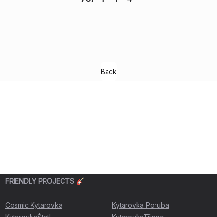
Back
FRIENDLY PROJECTS 🎸
Cosmic Kytarovka
Kytarovka Poruba
KytarovkaŠtatl
KytarovkaTřinec