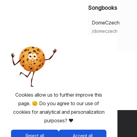
Songbooks
DomeCzech
/
domeczech
Cookies allow us to further improve this
page. 😊 Do you agree to our use of
cookies for analytical and personalization
USEFUL 💡
purposes? ❤️
Fairplay - ticketing without fees
Reject all
Accept all
Terms and conditions