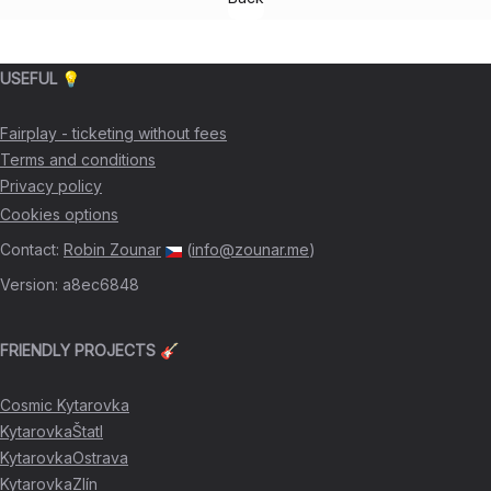
USEFUL 💡
Fairplay - ticketing without fees
Terms and conditions
Privacy policy
Cookies options
Contact
:
Robin Zounar
(
info@zounar.me
)
Version
:
a8ec6848
FRIENDLY PROJECTS 🎸
Cosmic Kytarovka
KytarovkaŠtatl
KytarovkaOstrava
KytarovkaZlín