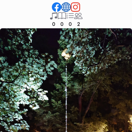
0
0
0
2