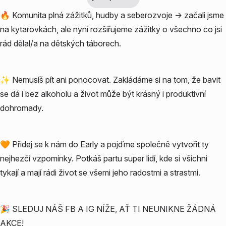
🔥 Komunita plná zážitků, hudby a seberozvoje -> začali jsme
na kytarovkách, ale nyní rozšiřujeme zážitky o všechno co jsi
rád dělal/a na dětských táborech.
✨ Nemusíš pít ani ponocovat. Zakládáme si na tom, že bavit
se dá i bez alkoholu a život může být krásný i produktivní
dohromady.
🧡 Přidej se k nám do Early a pojďme společně vytvořit ty
nejhezčí vzpomínky. Potkáš partu super lidí, kde si všichni
tykají a mají rádi život se všemi jeho radostmi a strastmi.
🎉 SLEDUJ NÁŠ FB A IG NÍŽE, AŤ TI NEUNIKNE ŽÁDNÁ
AKCE!