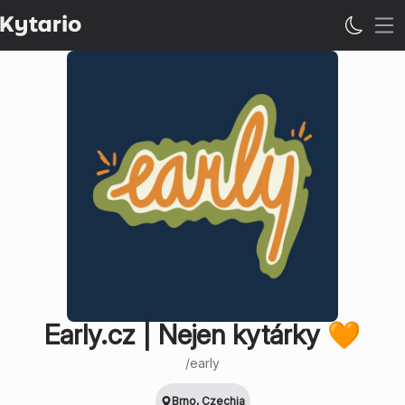
Op
Early.cz | Nejen kytárky 🧡
/
early
Brno, Czechia