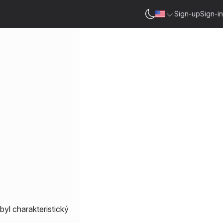
Sign-up
Sign-in
byl charakteristický