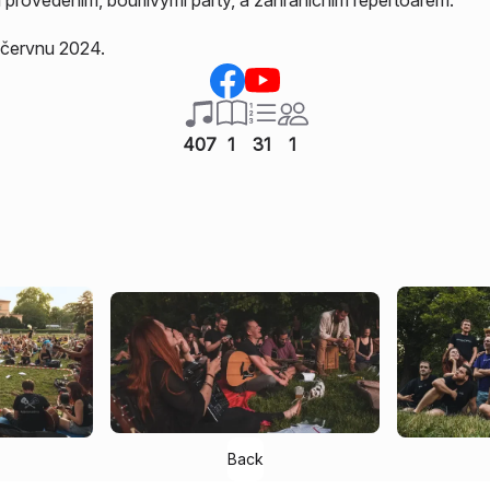
provedením, bouřlivými párty, a zahraničním repertoárem.
 červnu 2024.
407
1
31
1
Back