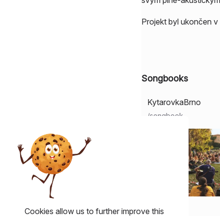
svým plně-akustickým 
Projekt byl ukončen v
Songbooks
KytarovkaBrno
/
songbook
Cookies allow us to further improve this