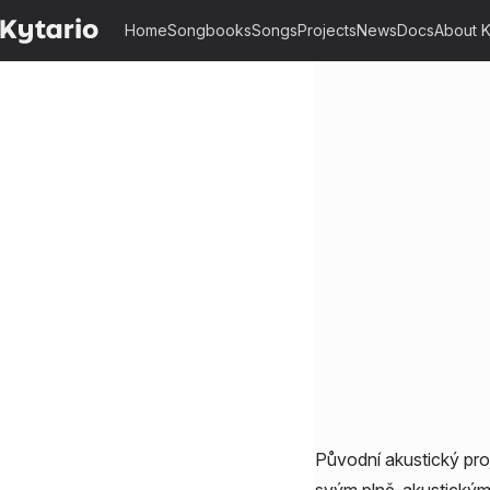
Home
Songbooks
Songs
Projects
News
Docs
About K
Původní akustický proj