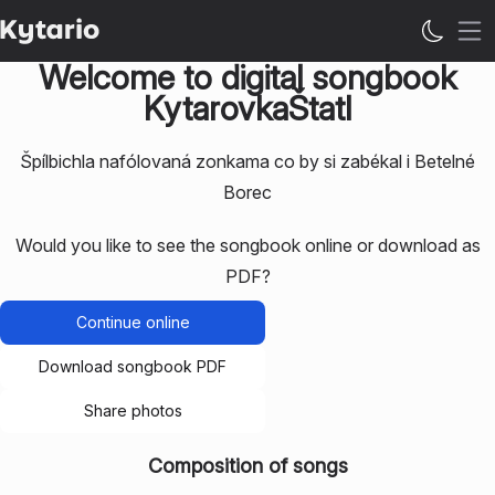
Op
Welcome to digital songbook
KytarovkaŠtatl
Špílbichla nafólovaná zonkama co by si zabékal i Betelné
Borec
Would you like to see the songbook online or download as
PDF?
Continue online
Download songbook PDF
Share photos
Composition of songs