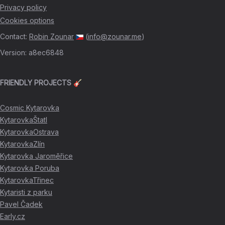
Privacy policy
Cookies options
Contact
:
Robin Zounar
(
info@zounar.me
)
Version
:
a8ec6848
FRIENDLY PROJECTS 🎸
Cosmic Kytarovka
KytarovkaŠtatl
KytarovkaOstrava
KytarovkaZlín
Kytarovka Jaroměřice
Kytarovka Poruba
KytarovkaTřinec
Kytaristi z parku
Pavel Čadek
Early.cz