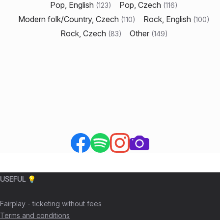
Pop, English
Pop, Czech
(
123
)
(
116
)
Modern folk/Country, Czech
Rock, English
(
110
)
(
100
)
Rock, Czech
Other
(
83
)
(
149
)
USEFUL 💡
Fairplay - ticketing without fees
Terms and conditions