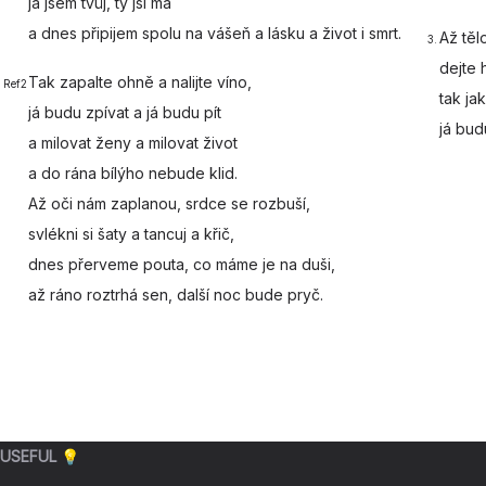
já jsem
tvůj, ty jsi má
a dnes
připijem spolu na
vášeň a lásku a
život i smrt.
Až
těl
3.
dejte 
Tak
zapalte ohně a
nalijte víno,
Ref2
tak ja
já budu zpívat a
já budu
pít
já bud
a
milovat ženy a
milovat život
a
do rána bílýho
nebude klid.
Až
oči nám zaplanou,
srdce se rozbuší,
svlékni si šaty a
tancuj a
křič,
dnes
přerveme pouta, co
máme je na duši,
až ráno roztrhá
sen, další noc bude
pryč.
USEFUL 💡