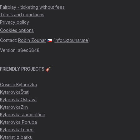
Fairplay - ticketing without fees
Terms and conditions
Privacy policy
Cookies options
Contact
:
Robin Zounar
(
info@zounar.me
)
Version
:
a8ec6848
FRIENDLY PROJECTS 🎸
Cosmic Kytarovka
KytarovkaŠtatl
KytarovkaOstrava
KytarovkaZlín
Kytarovka Jaroměřice
Kytarovka Poruba
KytarovkaTřinec
Kytaristi z parku