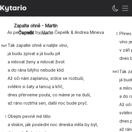
Op
Zapalte ohně - Martin
As performed by Martin Čepelík & Andrea Mineva
Čepelík
Přines
(capo
3
)
2.
víno je
Tak
zapalte ohně a
nalijte víno,
Ref1
v záři
já budu zpívat a
já budu
pít
dnes 
a
milovat ženy a
milovat život
a
do rána bílýho
nebude klid.
Tak
z
Ref3
Až
oči nám zaplanou,
srdce se rozbuší,
já bud
svlékni si šaty a
tancuj a
křič,
a
milo
dnes
přerveme pouta, co
máme je na duši,
a
do r
až ráno roztrhá
sen, další noc bude
pryč.
Až
oči
svlékni
Obejmi pevně mé
tělo
1.
dnes
a stiskni, jak
poslední noc dneska
měla by
být,
až rán