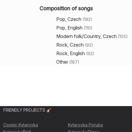
Composition of songs
Pop, Czech
(
192
)
Pop, English
(
110
)
Modern folk/Country, Czech
(
105
)
Rock, Czech
(
92
)
Rock, English
(
92
)
Other
(
187
)
FRIENDLY PROJECTS 🎸
Cosmic Kytarovka
Kytarovka Poruba
KytarovkaŠtatl
KytarovkaTřinec