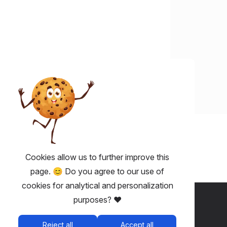
Cookies allow us to further improve this
page. 😊 Do you agree to our use of
cookies for analytical and personalization
USEFUL 💡
purposes? ❤️
Fairplay - ticketing without fees
Reject all
Accept all
Terms and conditions