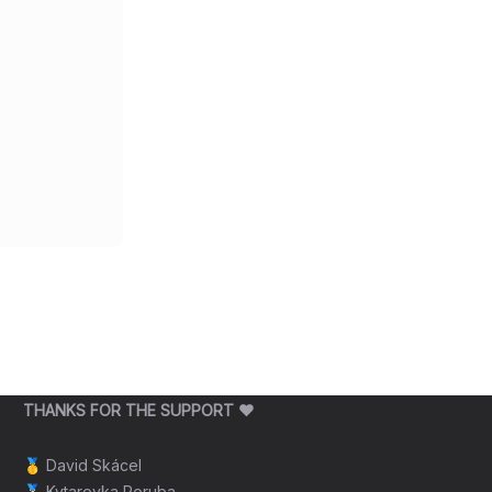
THANKS FOR THE SUPPORT ❤️
🥇
David Skácel
🥈
Kytarovka Poruba