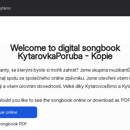
ytario
Welcome to digital songbook
KytarovkaPoruba - Kopie
nty, se kterými byste si mohli zahrát? Jsme skupina muzikantů
hrají spolu ze společného online zpěvníku. Jsme otevření všem
ji a všem úrovním dovedností. Velké díky KytarovceBrno a Ky
ould you like to see the songbook online or download as PD
ue online
songbook PDF