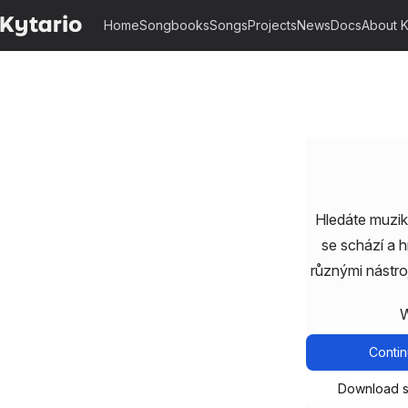
Home
Songbooks
Songs
Projects
News
Docs
About K
Hledáte muzika
se schází a 
různými nástro
W
Contin
Download 