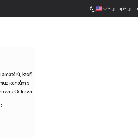
Sign-up
Sign-in
 amatérů, kteří
 muzikantům s
tarovceOstrava.
F?