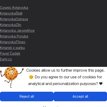
Cosmic Kytarovka
KytarovkaŠtatl
KytarovkaOstrava
KytarovkaZlín
Kytarovka Jaroměřice
Kytarovka Poruba
KytarovkaTřinec
Kytaristi z parku
Pavel Čadek
Early.cz
Cookies allow us to further improve this page.
THANKS FOR THE SUPPORT ❤️
😊 Do you agree to our use of cookies for
analytical and personalization purposes? ❤️
🥇
David Skácel
🥈
Kytarovka Poruba
🥉
Cosmic Kytarovka
Reject all
Accept all
🥉
KytarovkaŠtatl