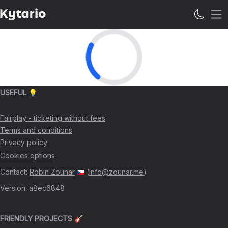
Op
USEFUL 💡
Fairplay - ticketing without fees
Terms and conditions
Privacy policy
Cookies options
Contact
:
Robin Zounar
(
info@zounar.me
)
Version
:
a8ec6848
FRIENDLY PROJECTS 🎸