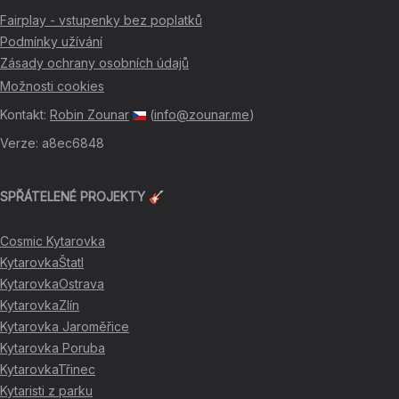
Fairplay - vstupenky bez poplatků
Podmínky užívání
Zásady ochrany osobních údajů
Možnosti cookies
Kontakt
:
Robin Zounar
(
info@zounar.me
)
Verze
:
a8ec6848
SPŘÁTELENÉ PROJEKTY 🎸
Cosmic Kytarovka
KytarovkaŠtatl
KytarovkaOstrava
KytarovkaZlín
Kytarovka Jaroměřice
Kytarovka Poruba
KytarovkaTřinec
Kytaristi z parku