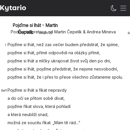
Ote
Pojďme si lhát - Martin
Podle interpretace od Martin Čepelík & Andrea Mineva
Čepelík
(capo
2
)
R
Pojďme si
lhát, než zas
večer budem předstírat, že
spíme,
1.
pojďme si
lhát, přímé
odpovědi na otázky
přímé,
pojďme si
lhát a mlčky
ukrajovat život svůj den
po dni,
pojďme si
lhát, pojďme
předstírat, že nejsme nesvo
bodní,
pojďme si
lhát, že i
přes to přese všechno
zůstaneme spolu.
Pojďme si
lhát a říkat nepravdy
Ref1
a
do očí se přitom sobě
dívat,
pojďme
říkat slova, která pohla
dí
a která neublíží
snad,
možná ze soucitu
říkat: „Mám tě rád...“