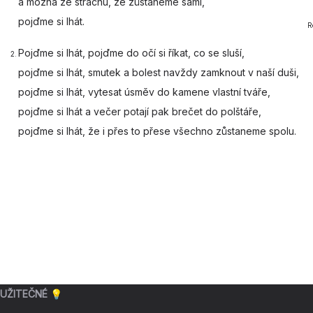
a možná
ze strachu, že
zůstaneme sami,
pojď
me si lhát.
R
Pojďme si
lhát, pojďme
do očí si říkat, co se
sluší,
2.
pojďme si
lhát, smutek a
bolest navždy zamknout v naší
duši,
pojďme si
lhát, vytesat
úsměv do kamene vlastní
tváře,
pojďme si
lhát a večer
potají pak brečet do polš
táře,
pojďme si
lhát, že i
přes to přese všechno
zůstaneme spolu.
UŽITEČNÉ 💡