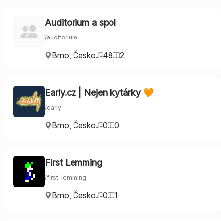
Auditorium a spol
/
auditorium
Brno
,
Česko
48
2
Early.cz | Nejen kytárky 🧡
/
early
Brno
,
Česko
0
0
First Lemming
/
first-lemming
Brno
,
Česko
0
1