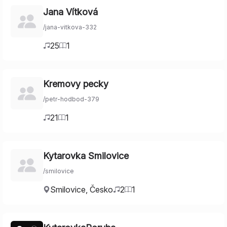
Jana Vítková
/
jana-vitkova-332
25
1
Kremovy pecky
/
petr-hodbod-379
21
1
Kytarovka Smilovice
/
smilovice
Smilovice
,
Česko
2
1