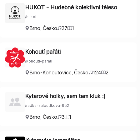
HUKOT - Hudebně kolektivní těleso
/
hukot
Brno
,
Česko
27
1
Kohoutí pařáti
/
kohouti-parati
Brno-Kohoutovice
,
Česko
124
2
Kytarové holky, sem tam kluk :)
/
radka-zaloudkova-952
Brno
,
Česko
3
1