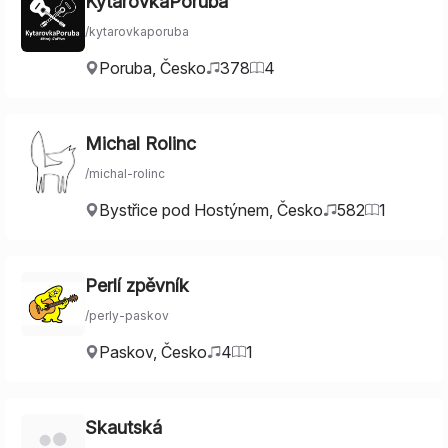
KytarovkaPoruba
/
kytarovkaporuba
Poruba
,
Česko
378
4
Michal Rolinc
/
michal-rolinc
Bystřice pod Hostýnem
,
Česko
582
1
Perlí zpěvník
/
perly-paskov
Paskov
,
Česko
4
1
Skautská