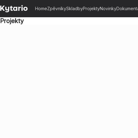
Home
Zpěvníky
Skladby
Projekty
Novinky
Dokument
Projekty