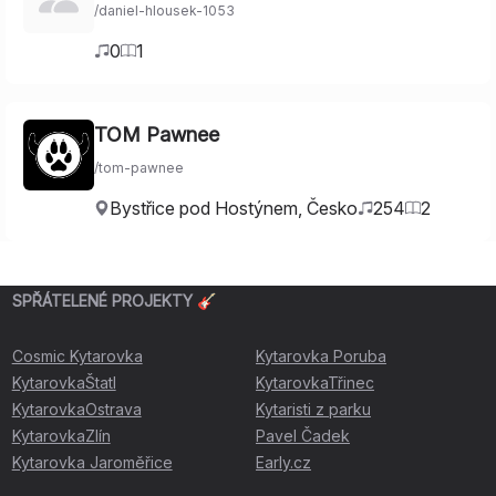
/
daniel-hlousek-1053
0
1
TOM Pawnee
/
tom-pawnee
Bystřice pod Hostýnem
,
Česko
254
2
SPŘÁTELENÉ PROJEKTY 🎸
Cosmic Kytarovka
Kytarovka Poruba
KytarovkaŠtatl
KytarovkaTřinec
KytarovkaOstrava
Kytaristi z parku
KytarovkaZlín
Pavel Čadek
Kytarovka Jaroměřice
Early.cz