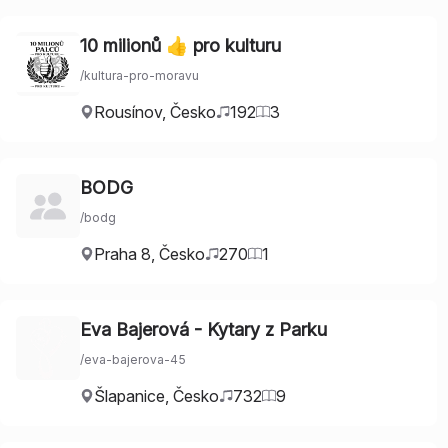
10 milionů 👍 pro kulturu
/
kultura-pro-moravu
Rousínov
,
Česko
192
3
BODG
/
bodg
Praha 8
,
Česko
270
1
Eva Bajerová - Kytary z Parku
/
eva-bajerova-45
Šlapanice
,
Česko
732
9