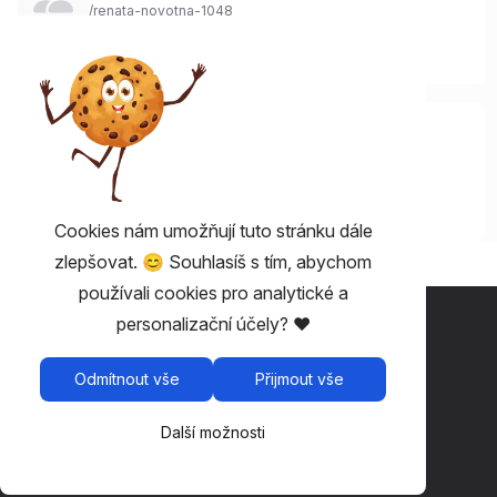
/
renata-novotna-1048
Karlovy Vary
,
Česko
0
2
Škola Kytary Chropyně
/
skolakytarychropyne
24
1
Cookies nám umožňují tuto stránku dále
zlepšovat. 😊 Souhlasíš s tím, abychom
používali cookies pro analytické a
UŽITEČNÉ 💡
personalizační účely? ❤️
Fairplay - vstupenky bez poplatků
Odmítnout vše
Přijmout vše
Podmínky užívání
Zásady ochrany osobních údajů
Další možnosti
Možnosti cookies
Kontakt
:
Robin Zounar
(
info@zounar.me
)