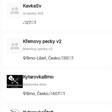
KavkaSv
/
o-kavka-305
27
1
Křemovy pecky v2
/
kremovy-pecky-v2
Brno-Líšeň
,
Česko
30
1
KytarovkaBrno
/
kytarovka-brno
Brno
,
Česko
407
1