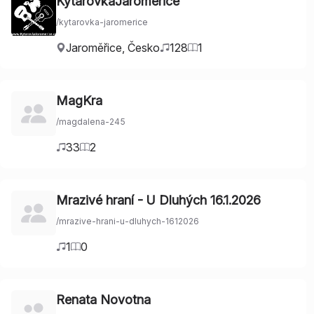
KytarovkaJaroměřice
/
kytarovka-jaromerice
Jaroměřice
,
Česko
128
1
MagKra
/
magdalena-245
33
2
Mrazivé hraní - U Dluhých 16.1.2026
/
mrazive-hrani-u-dluhych-1612026
1
0
Renata Novotna