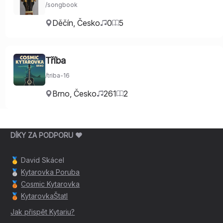
/
songbook
Děčín
,
Česko
0
5
Tříba
/
triba-16
Brno
,
Česko
261
2
DÍKY ZA PODPORU ❤️
🥇
David Skácel
🥈
Kytarovka Poruba
🥉
Cosmic Kytarovka
🥉
KytarovkaŠtatl
Jak přispět Kytariu?