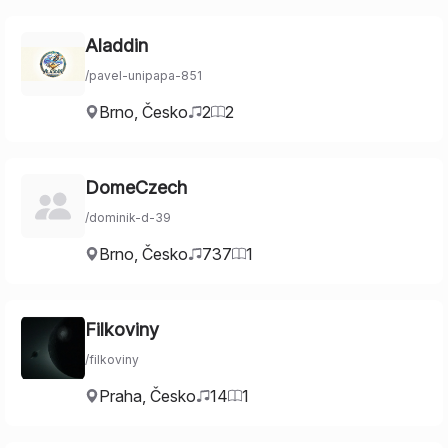
Aladdin
/
pavel-unipapa-851
Brno
,
Česko
2
2
DomeCzech
/
dominik-d-39
Brno
,
Česko
737
1
Filkoviny
/
filkoviny
Praha
,
Česko
14
1