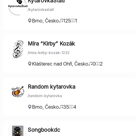
KytarovkaŠtatl
/
kytarovkastatl
Brno
,
Česko
125
1
Míra “Kirby” Kozák
/
mira-kirby-kozak-1232
Klášterec nad Ohří
,
Česko
0
2
Random kytarovka
/
random-kytarovka
Brno
,
Česko
35
4
Songbookdc