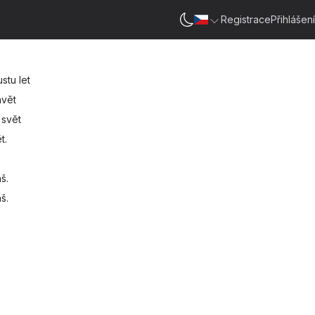
Registrace
Přihlášení
stu let
ávět
 svět
t.
š.
š.