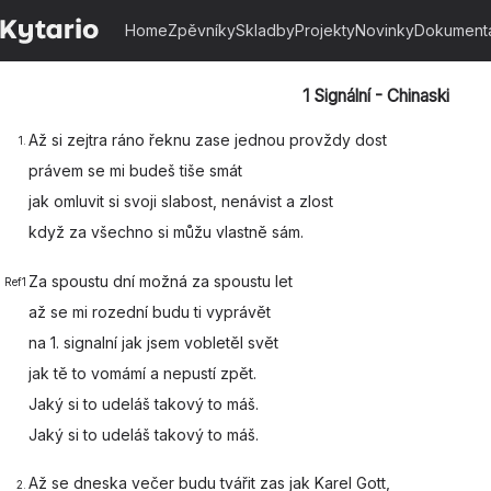
Home
Zpěvníky
Skladby
Projekty
Novinky
Dokument
1 Signální - Chinaski
Až si
zejtra ráno
řeknu zase
jednou provždy dost
1.
právem se mi
budeš tiše
smát
jak
omluvit si
svoji slabost,
nenávist a zlost
když
za všechno si
můžu vlastně
sám.
Za
spoustu dní možná za
spoustu let
Ref1
až se mi
rozední budu ti
vyprávět
na 1.
signalní jak jsem
vobletěl svět
jak tě to
vomámí a
nepustí zpět.
Jaký si to
udeláš
takový to
máš.
Jaký si to
udeláš
takový to
máš.
Až se
dneska večer
budu tvářit
zas jak Karel Gott,
2.