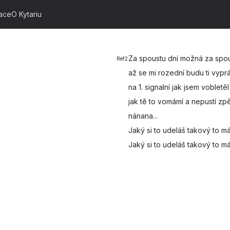
ace
O Kytariu
Za
spoustu dní možná za
spou
Ref2
až se mi
rozední budu ti
vypr
na 1.
signalní jak jsem
vobletěl
jak tě to
vomámí a
nepustí zpě
nán
an
a.
..
Jaký si to
udeláš
takový to
má
Jaký si to
udeláš
takový to
má