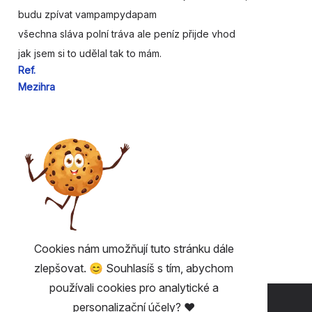
budu zpívat
vampampyda
pam
všechna
sláva polní
tráva ale
peníz přijde vhod
jak jsem si to
udělal tak to
mám.
Ref.
Mezihra
Cookies nám umožňují tuto stránku dále
zlepšovat. 😊 Souhlasíš s tím, abychom
používali cookies pro analytické a
UŽITEČNÉ 💡
personalizační účely? ❤️