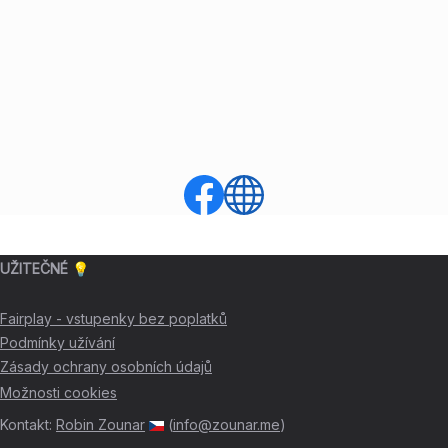
UŽITEČNÉ 💡
Fairplay - vstupenky bez poplatků
Podmínky užívání
Zásady ochrany osobních údajů
Možnosti cookies
Kontakt
:
Robin Zounar
(
info@zounar.me
)