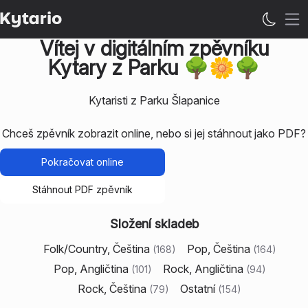
Ote
Vítej v digitálním zpěvníku
Kytary z Parku 🌳🌼🌳
Kytaristi z Parku Šlapanice
Chceš zpěvník zobrazit online, nebo si jej stáhnout jako PDF?
Pokračovat online
Stáhnout PDF zpěvník
Složení skladeb
Folk/Country, Čeština
Pop, Čeština
(
168
)
(
164
)
Pop, Angličtina
Rock, Angličtina
(
101
)
(
94
)
Rock, Čeština
Ostatní
(
79
)
(
154
)