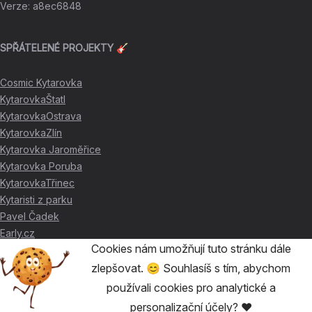
Verze
:
a8ec6848
SPŘÁTELENÉ PROJEKTY 🎸
Cosmic Kytarovka
KytarovkaŠtatl
KytarovkaOstrava
KytarovkaZlín
Kytarovka Jaroměřice
Kytarovka Poruba
KytarovkaTřinec
Kytaristi z parku
Pavel Čadek
Early.cz
Cookies nám umožňují tuto stránku dále
zlepšovat. 😊 Souhlasíš s tím, abychom
DÍKY ZA PODPORU ❤️
používali cookies pro analytické a
personalizační účely? ❤️
🥇
David Skácel