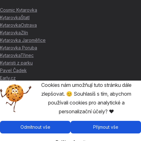
Cosmic Kytarovka
KytarovkaŠtatl
KytarovkaOstrava
KytarovkaZlín
Kytarovka Jaroměřice
Kytarovka Poruba
KytarovkaTřinec
Kytaristi z parku
Pavel Čadek
Early.cz
Cookies nám umožňují tuto stránku dále
zlepšovat. 😊 Souhlasíš s tím, abychom
DÍKY ZA PODPORU ❤️
používali cookies pro analytické a
personalizační účely? ❤️
🥇
David Skácel
🥈
Kytarovka Poruba
🥉
Cosmic Kytarovka
Odmítnout vše
Přijmout vše
🥉
KytarovkaŠtatl