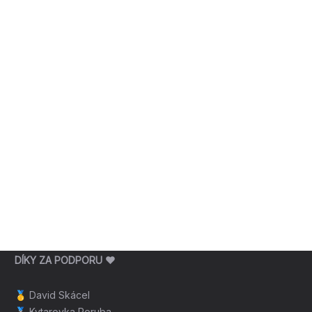
DÍKY ZA PODPORU ❤️
🥇
David Skácel
🥈
Kytarovka Poruba