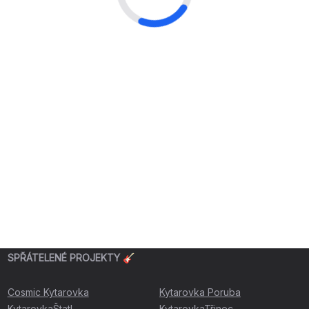
SPŘÁTELENÉ PROJEKTY 🎸
Cosmic Kytarovka
Kytarovka Poruba
KytarovkaŠtatl
KytarovkaTřinec