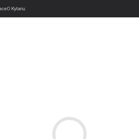
ace
O Kytariu