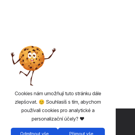
Cookies nám umožňují tuto stránku dále
zlepšovat. 😊 Souhlasíš s tím, abychom
používali cookies pro analytické a
UŽITEČNÉ 💡
personalizační účely? ❤️
Fairplay - vstupenky bez poplatků
Odmítnout vše
Přijmout vše
Podmínky užívání