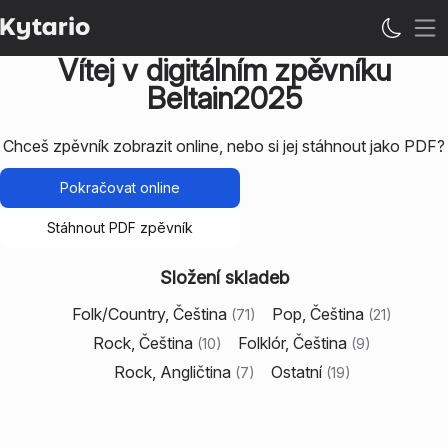
Ote
Vítej v digitálním zpěvníku
Beltain2025
Chceš zpěvník zobrazit online, nebo si jej stáhnout jako PDF?
Pokračovat online
Stáhnout PDF zpěvník
Složení skladeb
Folk/Country, Čeština
Pop, Čeština
(
71
)
(
21
)
Rock, Čeština
Folklór, Čeština
(
10
)
(
9
)
Rock, Angličtina
Ostatní
(
7
)
(
19
)