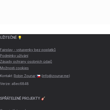
UŽITEČNÉ 💡
Fairplay - vstupenky bez poplatků
Podmínky užívání
Zásady ochrany osobních údajů
Možnosti cookies
Kontakt
:
Robin Zounar
(
info@zounar.me
)
Verze
:
a8ec6848
SPŘÁTELENÉ PROJEKTY 🎸