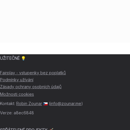
UŽITEČNÉ 💡
Fairplay - vstupenky bez poplatků
Podmínky užívání
Zásady ochrany osobních údajů
Možnosti cookies
Kontakt
:
Robin Zounar
(
info@zounar.me
)
Verze
:
a8ec6848