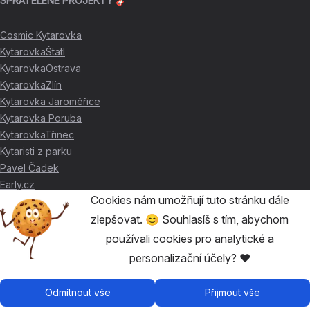
SPŘÁTELENÉ PROJEKTY 🎸
Cosmic Kytarovka
KytarovkaŠtatl
KytarovkaOstrava
KytarovkaZlín
Kytarovka Jaroměřice
Kytarovka Poruba
KytarovkaTřinec
Kytaristi z parku
Pavel Čadek
Early.cz
Cookies nám umožňují tuto stránku dále
zlepšovat. 😊 Souhlasíš s tím, abychom
DÍKY ZA PODPORU ❤️
používali cookies pro analytické a
personalizační účely? ❤️
🥇
David Skácel
🥈
Kytarovka Poruba
🥉
Cosmic Kytarovka
Odmítnout vše
Přijmout vše
🥉
KytarovkaŠtatl