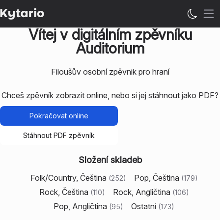
Ote
Vítej v digitálním zpěvníku
Auditorium
Filoušův osobní zpěvnik pro hraní
Chceš zpěvník zobrazit online, nebo si jej stáhnout jako PDF?
Pokračovat online
Stáhnout PDF zpěvník
Složení skladeb
Folk/Country, Čeština
Pop, Čeština
(
252
)
(
179
)
Rock, Čeština
Rock, Angličtina
(
110
)
(
106
)
Pop, Angličtina
Ostatní
(
95
)
(
173
)