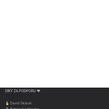
DÍKY ZA PODPORU ❤️
🥇
David Skácel
🥈
Kytarovka Poruba