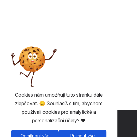
Cookies nám umožňují tuto stránku dále
zlepšovat. 😊 Souhlasíš s tím, abychom
používali cookies pro analytické a
UŽITEČNÉ 💡
personalizační účely? ❤️
Fairplay - vstupenky bez poplatků
Odmítnout vše
Přijmout vše
Podmínky užívání