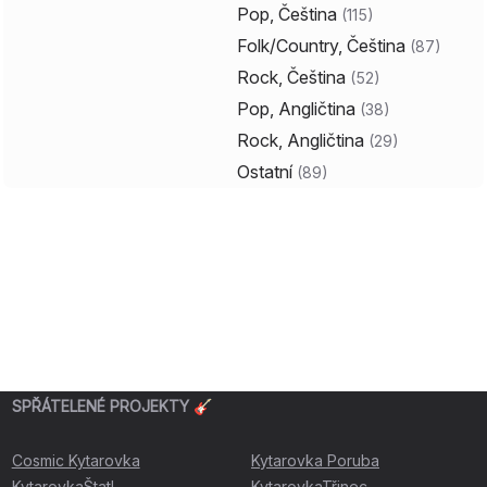
Pop, Čeština
(
115
)
Folk/Country, Čeština
(
87
)
Rock, Čeština
(
52
)
Pop, Angličtina
(
38
)
Rock, Angličtina
(
29
)
Ostatní
(
89
)
SPŘÁTELENÉ PROJEKTY 🎸
Cosmic Kytarovka
Kytarovka Poruba
KytarovkaŠtatl
KytarovkaTřinec