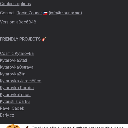
Cookies options
Contact
:
Robin Zounar
(
info@zounar.me
)
Version
:
a8ec6848
FRIENDLY PROJECTS 🎸
Cosmic Kytarovka
KytarovkaŠtatl
KytarovkaOstrava
KytarovkaZlín
Kytarovka Jaroměřice
Kytarovka Poruba
KytarovkaTřinec
Kytaristi z parku
Pavel Čadek
Early.cz