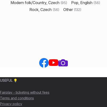
Modern folk/Country, Czech
Pop, English
(
95
)
(
56
)
Rock, Czech
Other
(
56
)
(
132
)
USEFUL 💡
Fairplay - ticketing without fees
Terms and conditions
Privacy policy