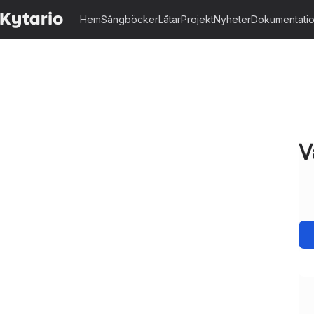
Hem
Sångböcker
Låtar
Projekt
Nyheter
Dokumentati
V