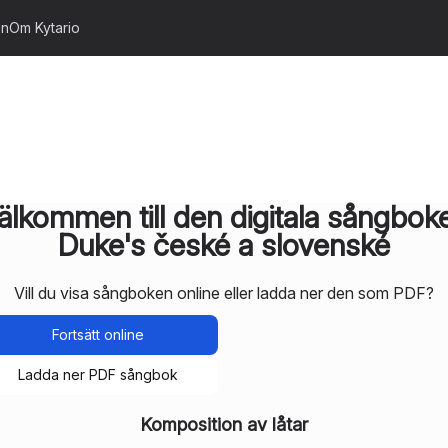
on
Om Kytario
älkommen till den digitala sångbok
Duke's české a slovenské
Vill du visa sångboken online eller ladda ner den som PDF?
Fortsätt online
Ladda ner PDF sångbok
Komposition av låtar