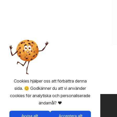
Cookies hjälper oss att förbättra denna
sida. 😊 Godkänner du att vi använder
cookies för analytiska och personaliserade
ANVÄNDBART 💡
ändamål? ❤️
Fairplay - biljetter utan avgifter
Avvisa allt
Acceptera allt
Användarvillkor