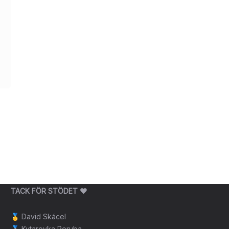
TACK FÖR STÖDET ❤️
🥇
David Skácel
🥈
Kytarovka Poruba