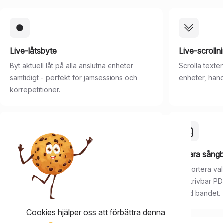
Live-låtsbyte
Live-scrolln
Byt aktuell låt på alla anslutna enheter
Scrolla texte
samtidigt - perfekt för jamsessions och
enheter, han
körrepetitioner.
Skapa spellistor
Spara sång
Bygg en spellista för kvällens spelning och
Exportera va
gå igenom låt för låt.
utskrivbar PDF
med bandet.
Cookies hjälper oss att förbättra denna