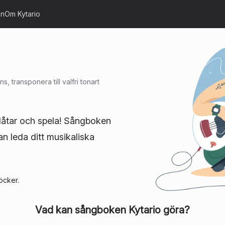
on
Om Kytario
 transponera till valfri tonart
 låtar och spela! Sångboken
kan leda ditt musikaliska
cker.
Vad kan sångboken
Kytario
göra?