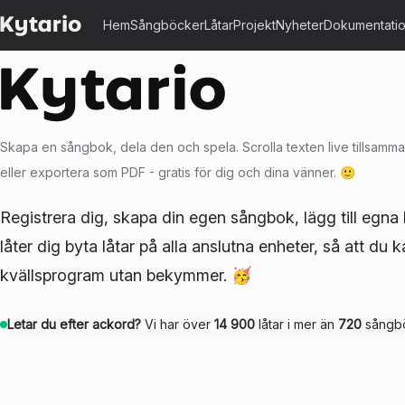
Hem
Sångböcker
Låtar
Projekt
Nyheter
Dokumentati
Skapa en sångbok, dela den och spela. Scrolla texten live tillsammans,
eller exportera som PDF - gratis för dig och dina vänner. 🙂
Registrera dig, skapa din egen sångbok, lägg till egna
låter dig byta låtar på alla anslutna enheter, så att du 
kvällsprogram utan bekymmer. 🥳
Letar du efter ackord?
Vi har över
14 900
låtar i mer än
720
sångbö