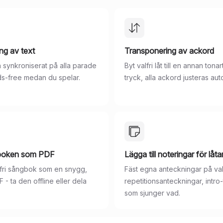
ing av text
Transponering av ackord
n synkroniserat på alla parade
Byt valfri låt till en annan tona
ds-free medan du spelar.
tryck, alla ackord justeras aut
boken som PDF
Lägga till noteringar för låta
lfri sångbok som en snygg,
Fäst egna anteckningar på valfr
 - ta den offline eller dela
repetitionsanteckningar, intro
som sjunger vad.