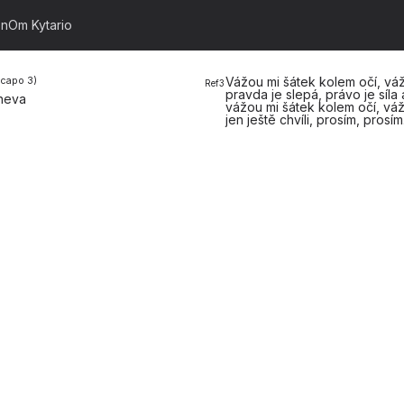
on
Om Kytario
Vážou mi šátek kolem očí, vá
(capo
3
)
Ref3
pravda je
slepá, právo je
síla
ineva
vážou mi šátek kolem
očí, vá
jen ještě
chvíli,
prosím,
prosím.