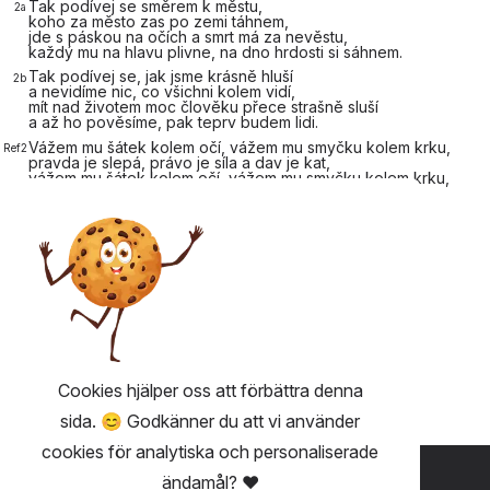
Tak podívej se směrem k městu,
2a
koho za město zas po zemi táhnem,
jde s páskou na očích a smrt má za nevěstu,
každý mu na hlavu
plivne, na dno hrdosti si
sáhnem.
Tak podívej se, jak jsme krásně hluší
2b
a nevidíme nic, co všichni kolem vidí,
mít
nad životem moc člověku přece strašně sluší
a až ho pověsíme,
pak teprv
budem lidi.
Vážem mu šátek kolem očí, vážem mu
smyčku kolem krku,
Ref2
pravda je
slepá, právo je
síla a dav je
kat,
vážem mu šátek kolem
očí, vážem mu
smyčku kolem
krku,
ruce nás
prosí, jen ještě
chvíli, nechce se
umírat.
Tak podívej se směrem k městu,
3a
jak ležím na zemi a dav mě někam táhne,
ve vlasech krev a sliny, před očima cestu,
„Ejhle, toť člověk!“
kdekdo pro klacek teď
sáhne.
Tak podívej se, jak jsou strašně slepí,
3b
nikdo už neumlčí davu řev,
rány mě pálí, prach mi oči lepí,
právo je síla, síla je
dav a dav chce
krev.
Cookies hjälper oss att förbättra denna
sida. 😊 Godkänner du att vi använder
cookies för analytiska och personaliserade
ANVÄNDBART 💡
ändamål? ❤️