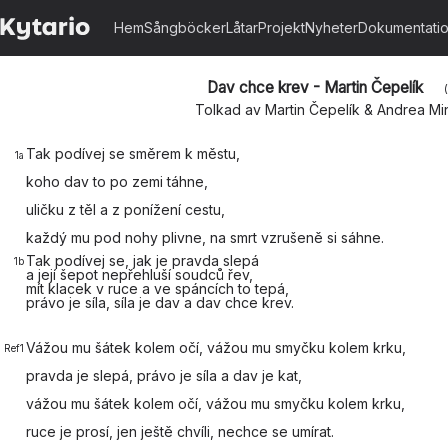
Hem
Sångböcker
Låtar
Projekt
Nyheter
Dokumentati
Dav chce krev - Martin Čepelík
Tolkad av Martin Čepelík & Andrea M
Tak podívej se směrem k městu,
1a
koho dav to po zemi táhne,
uličku z těl a z ponížení cestu,
každý mu pod nohy
plivne, na smrt vzrušeně si
sáhne.
Tak podívej se, jak je pravda slepá
1b
a její šepot nepřehluší soudců řev,
mít klacek v ruce a ve spáncích to tepá,
právo je síla, síla je
dav a dav chce
krev.
Vážou mu šátek kolem očí, vážou mu
smyčku kolem krku,
Ref1
pravda je
slepá, právo je
síla a dav je
kat,
vážou mu šátek kolem
očí, vážou mu
smyčku kolem
krku,
ruce je
prosí, jen ještě
chvíli, nechce se
umírat.