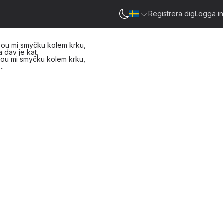
Registrera dig
Logga in
žou mi
smyčku kolem krku,
 a dav je
kat,
žou mi
smyčku kolem
krku,
..