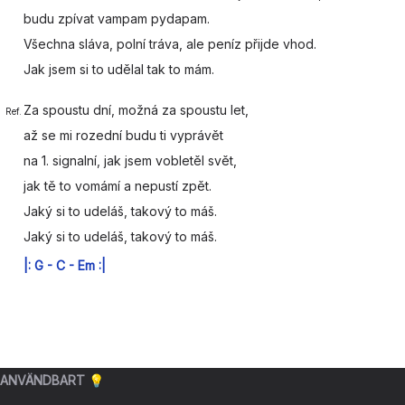
budu zpívat
vampam pyda
pam.
Všechna s
láva, polní t
ráva, ale
peníz přijde vhod.
Jak jsem si to
udělal tak to
mám.
Za
spoustu dní, možná za s
poustu let,
Ref.
až se mi
rozední budu ti
vyprávět
na 1.
signalní, jak jsem
vobletěl svět,
jak tě to
vomámí a
nepustí zpět.
Jaký si to
udeláš,
takový to
máš.
Jaký si to
udeláš,
takový to
máš.
|:
G
-
C
-
Em
:|
ANVÄNDBART 💡