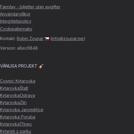
Fairplay - biljetter utan avgifter
Användarvillkor
Integritetspolicy
Cookiealternativ
Kontakt
:
Robin Zounar
(
info@zounar.me
)
Version
:
a8ec6848
VÄNLIGA PROJEKT 🎸
Cosmic Kytarovka
KytarovkaŠtatl
KytarovkaOstrava
KytarovkaZlín
Kytarovka Jaroměřice
Kytarovka Poruba
KytarovkaTřinec
Kytaristi z parku