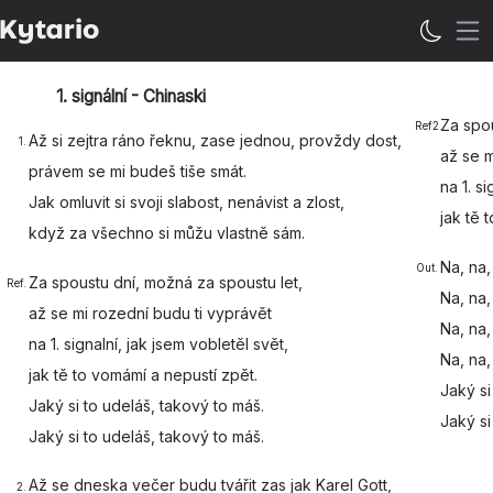
Öp
1. signální - Chinaski
Za
spo
Ref2.
Až si
zejtra ráno
řeknu, zase
jednou, provždy dost,
1.
až se m
p
rávem se mi
budeš tiše s
mát.
na 1.
si
Jak
omluvit si s
voji slabost,
nenávist a zlost,
jak tě t
když
za všechno si
můžu vlastně
sám.
Na, na, 
Out.
Za
spoustu dní, možná za s
poustu let,
Ref.
Na, na, 
až se mi
rozední budu ti
vyprávět
Na, na, 
na 1.
signalní, jak jsem
vobletěl svět,
Na, na, 
jak tě to
vomámí a
nepustí zpět.
Jaký si
Jaký si to
udeláš,
takový to
máš.
Jaký si
Jaký si to
udeláš,
takový to
máš.
Až se
dneska večer
budu tvářit
zas jak Karel Gott,
2.