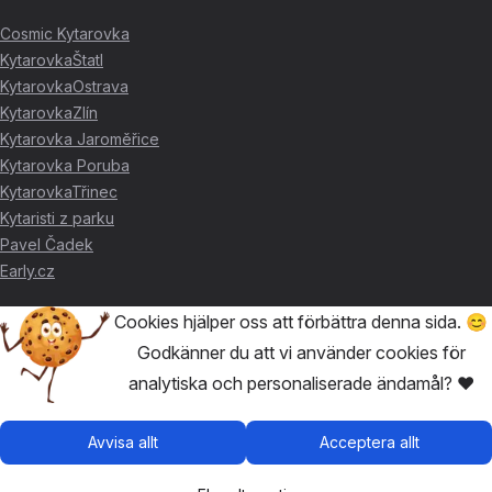
Cosmic Kytarovka
KytarovkaŠtatl
KytarovkaOstrava
KytarovkaZlín
Kytarovka Jaroměřice
Kytarovka Poruba
KytarovkaTřinec
Kytaristi z parku
Pavel Čadek
Early.cz
Cookies hjälper oss att förbättra denna sida. 😊
TACK FÖR STÖDET ❤️
Godkänner du att vi använder cookies för
analytiska och personaliserade ändamål? ❤️
🥇
David Skácel
🥈
Kytarovka Poruba
🥉
Cosmic Kytarovka
Avvisa allt
Acceptera allt
🥉
KytarovkaŠtatl