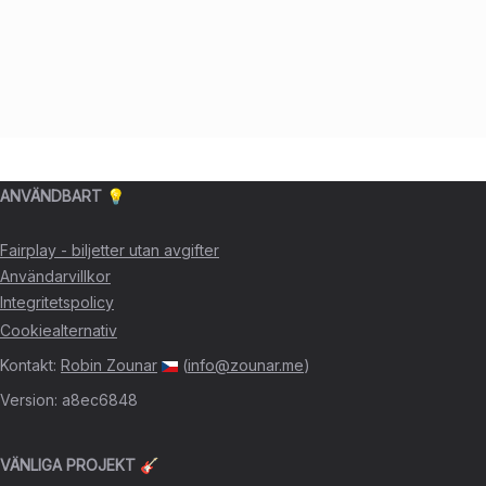
ANVÄNDBART 💡
Fairplay - biljetter utan avgifter
Användarvillkor
Integritetspolicy
Cookiealternativ
Kontakt
:
Robin Zounar
(
info@zounar.me
)
Version
:
a8ec6848
VÄNLIGA PROJEKT 🎸