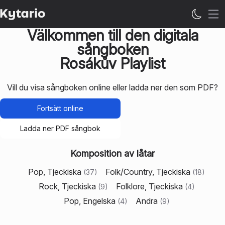
Öp
Välkommen till den digitala
sångboken
Rosákův Playlist
Vill du visa sångboken online eller ladda ner den som PDF?
Fortsätt online
Ladda ner PDF sångbok
Komposition av låtar
Pop, Tjeckiska
Folk/Country, Tjeckiska
(
37
)
(
18
)
Rock, Tjeckiska
Folklore, Tjeckiska
(
9
)
(
4
)
Pop, Engelska
Andra
(
4
)
(
9
)