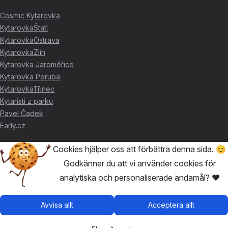
Cosmic Kytarovka
KytarovkaŠtatl
KytarovkaOstrava
KytarovkaZlín
Kytarovka Jaroměřice
Kytarovka Poruba
KytarovkaTřinec
Kytaristi z parku
Pavel Čadek
Early.cz
Cookies hjälper oss att förbättra denna sida. 😊
TACK FÖR STÖDET ❤️
Godkänner du att vi använder cookies för
analytiska och personaliserade ändamål? ❤️
🥇
David Skácel
🥈
Kytarovka Poruba
🥉
Cosmic Kytarovka
Avvisa allt
Acceptera allt
🥉
KytarovkaŠtatl