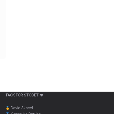
TACK FÖR STÖDET ❤️
🥇
David Skácel
🥈
Kytarovka Poruba