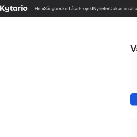
Hem
Sångböcker
Låtar
Projekt
Nyheter
Dokumentati
V