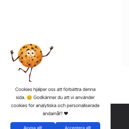
Cookies hjälper oss att förbättra denna
sida. 😊 Godkänner du att vi använder
cookies för analytiska och personaliserade
ANVÄNDBART 💡
ändamål? ❤️
Fairplay - biljetter utan avgifter
Avvisa allt
Acceptera allt
Användarvillkor