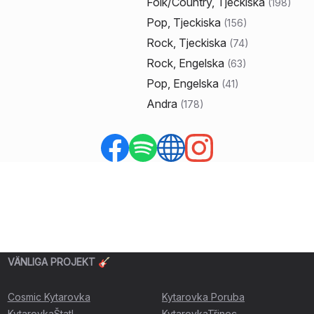
Folk/Country, Tjeckiska
(
198
)
Pop, Tjeckiska
(
156
)
Rock, Tjeckiska
(
74
)
Rock, Engelska
(
63
)
Pop, Engelska
(
41
)
Andra
(
178
)
VÄNLIGA PROJEKT 🎸
Cosmic Kytarovka
Kytarovka Poruba
KytarovkaŠtatl
KytarovkaTřinec