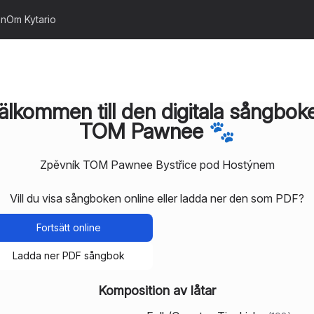
on
Om Kytario
älkommen till den digitala sångbok
TOM Pawnee 🐾
Zpěvník TOM Pawnee Bystřice pod Hostýnem
Vill du visa sångboken online eller ladda ner den som PDF?
Fortsätt online
Ladda ner PDF sångbok
Komposition av låtar