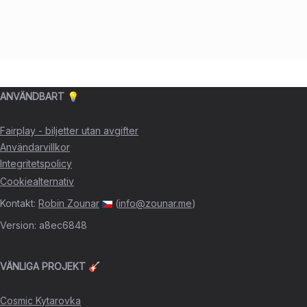
ANVÄNDBART 💡
Fairplay - biljetter utan avgifter
Användarvillkor
Integritetspolicy
Cookiealternativ
Kontakt
:
Robin Zounar
(
info@zounar.me
)
Version
:
a8ec6848
VÄNLIGA PROJEKT 🎸
Cosmic Kytarovka