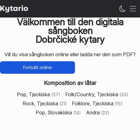
Öp
Välkommen till den digitala
sångboken
Dobrčické kytary
Vill du visa sångboken online eller ladda ner den som PDF?
Fortsätt online
Komposition av låtar
Pop, Tjeckiska
Folk/Country, Tjeckiska
(
57
)
(
53
)
Rock, Tjeckiska
Folklore, Tjeckiska
(
21
)
(
15
)
Pop, Slovakiska
Andra
(
14
)
(
23
)