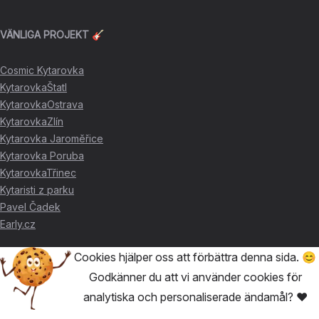
VÄNLIGA PROJEKT 🎸
Cosmic Kytarovka
KytarovkaŠtatl
KytarovkaOstrava
KytarovkaZlín
Kytarovka Jaroměřice
Kytarovka Poruba
KytarovkaTřinec
Kytaristi z parku
Pavel Čadek
Early.cz
Cookies hjälper oss att förbättra denna sida. 😊
TACK FÖR STÖDET ❤️
Godkänner du att vi använder cookies för
analytiska och personaliserade ändamål? ❤️
🥇
David Skácel
🥈
Kytarovka Poruba