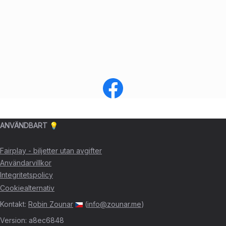
ANVÄNDBART 💡
Fairplay - biljetter utan avgifter
Användarvillkor
Integritetspolicy
Cookiealternativ
Kontakt
:
Robin Zounar
(
info@zounar.me
)
Version
:
a8ec6848