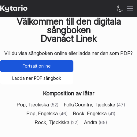
Öp
Välkommen till den digitala
sångboken
Dvanáct Linek
Vill du visa sångboken online eller ladda ner den som PDF?
Fortsätt online
Ladda ner PDF sångbok
Komposition av låtar
Pop, Tjeckiska
Folk/Country, Tjeckiska
(
52
)
(
47
)
Pop, Engelska
Rock, Engelska
(
46
)
(
41
)
Rock, Tjeckiska
Andra
(
22
)
(
65
)