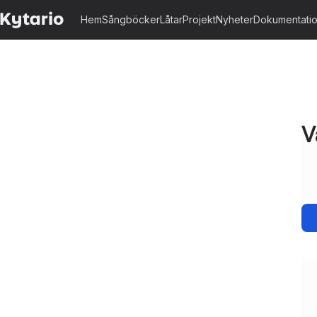
Hem
Sångböcker
Låtar
Projekt
Nyheter
Dokumentati
V