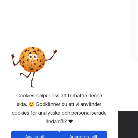
Cookies hjälper oss att förbättra denna
sida. 😊 Godkänner du att vi använder
cookies för analytiska och personaliserade
ANVÄNDBART 💡
ändamål? ❤️
Fairplay - biljetter utan avgifter
Avvisa allt
Acceptera allt
Användarvillkor