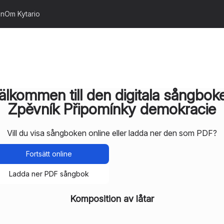
on
Om Kytario
älkommen till den digitala sångbok
Zpěvník Připomínky demokracie
Vill du visa sångboken online eller ladda ner den som PDF?
Fortsätt online
Ladda ner PDF sångbok
Komposition av låtar