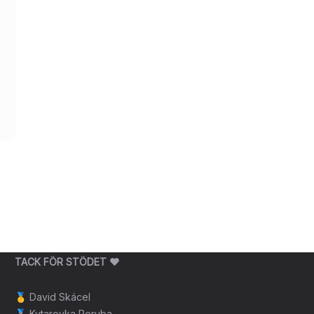
TACK FÖR STÖDET ❤️
🥇
David Skácel
🥈
Kytarovka Poruba