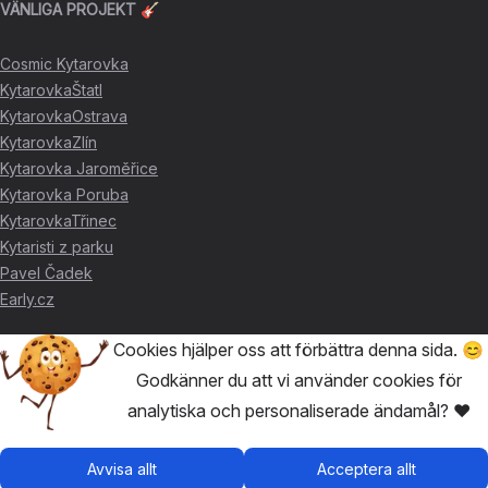
VÄNLIGA PROJEKT 🎸
Cosmic Kytarovka
KytarovkaŠtatl
KytarovkaOstrava
KytarovkaZlín
Kytarovka Jaroměřice
Kytarovka Poruba
KytarovkaTřinec
Kytaristi z parku
Pavel Čadek
Early.cz
Cookies hjälper oss att förbättra denna sida. 😊
TACK FÖR STÖDET ❤️
Godkänner du att vi använder cookies för
analytiska och personaliserade ändamål? ❤️
🥇
David Skácel
🥈
Kytarovka Poruba
🥉
Cosmic Kytarovka
Avvisa allt
Acceptera allt