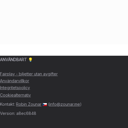
ANVÄNDBART 💡
Fairplay - biljetter utan avgifter
Användarvillkor
Integritetspolicy
Cookiealternativ
Kontakt
:
Robin Zounar
(
info@zounar.me
)
Version
:
a8ec6848