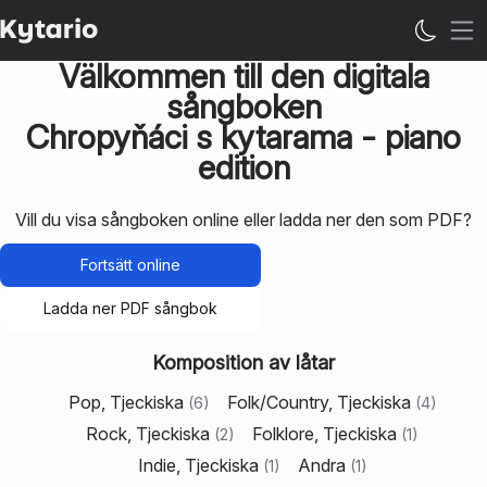
Öp
Välkommen till den digitala
sångboken
Chropyňáci s kytarama - piano
edition
Vill du visa sångboken online eller ladda ner den som PDF?
Fortsätt online
Ladda ner PDF sångbok
Komposition av låtar
Pop, Tjeckiska
Folk/Country, Tjeckiska
(
6
)
(
4
)
Rock, Tjeckiska
Folklore, Tjeckiska
(
2
)
(
1
)
Indie, Tjeckiska
Andra
(
1
)
(
1
)