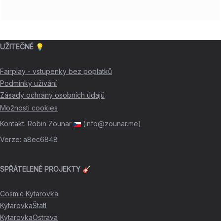
UŽITEČNÉ 💡
Fairplay - vstupenky bez poplatků
Podmínky užívání
Zásady ochrany osobních údajů
Možnosti cookies
Kontakt
:
Robin Zounar
(
info@zounar.me
)
Verze
:
a8ec6848
SPŘÁTELENÉ PROJEKTY 🎸
Cosmic Kytarovka
KytarovkaŠtatl
KytarovkaOstrava