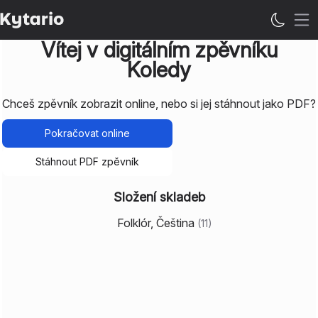
Ote
Vítej v digitálním zpěvníku
Koledy
Chceš zpěvník zobrazit online, nebo si jej stáhnout jako PDF?
Pokračovat online
Stáhnout PDF zpěvník
Složení skladeb
Folklór, Čeština
(
11
)