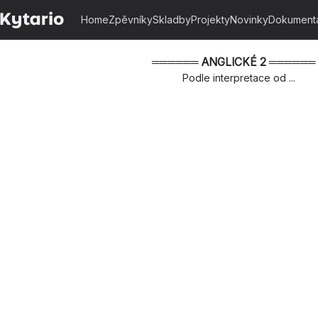
Home
Zpěvníky
Skladby
Projekty
Novinky
Dokument
══════ ANGLICKÉ 2 ══════ - 
Podle interpretace od ...