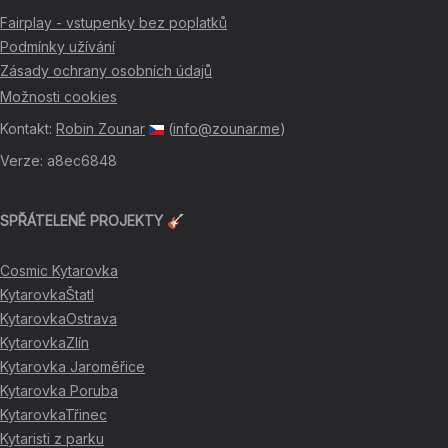
Fairplay - vstupenky bez poplatků
Podmínky užívání
Zásady ochrany osobních údajů
Možnosti cookies
Kontakt
:
Robin Zounar
(
info@zounar.me
)
Verze
:
a8ec6848
SPŘÁTELENÉ PROJEKTY 🎸
Cosmic Kytarovka
KytarovkaŠtatl
KytarovkaOstrava
KytarovkaZlín
Kytarovka Jaroměřice
Kytarovka Poruba
KytarovkaTřinec
Kytaristi z parku