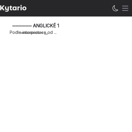
Ote
══════ ANGLICKÉ 1
Podle interpretace od ...
══════ - ...