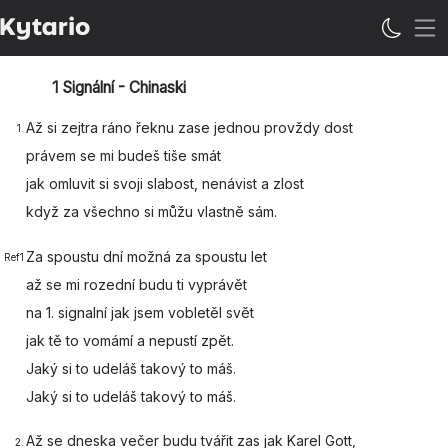
Ote
1 Signální - Chinaski
Až si
zejtra ráno
řeknu zase
jednou provždy dost
1.
právem se mi
budeš tiše
smát
jak
omluvit si
svoji slabost,
nenávist a zlost
když
za všechno si
můžu vlastně
sám.
Za
spoustu dní možná za
spoustu let
Ref1
až se mi
rozední budu ti
vyprávět
na 1.
signalní jak jsem
vobletěl svět
jak tě to
vomámí a
nepustí zpět.
Jaký si to
udeláš
takový to
máš.
Jaký si to
udeláš
takový to
máš.
Až se
dneska večer
budu tvářit
zas jak Karel Gott,
2.