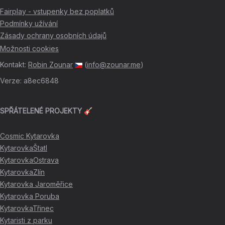
Fairplay - vstupenky bez poplatků
Podmínky užívání
Zásady ochrany osobních údajů
Možnosti cookies
Kontakt
:
Robin Zounar
(
info@zounar.me
)
Verze
:
a8ec6848
SPŘÁTELENÉ PROJEKTY 🎸
Cosmic Kytarovka
KytarovkaŠtatl
KytarovkaOstrava
KytarovkaZlín
Kytarovka Jaroměřice
Kytarovka Poruba
KytarovkaTřinec
Kytaristi z parku