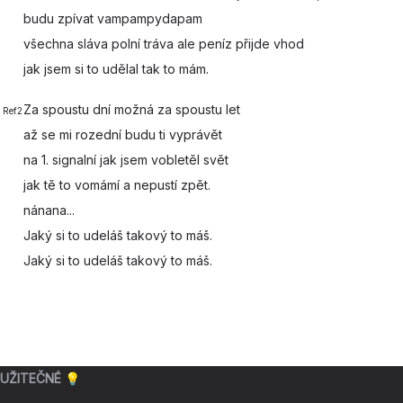
budu zpívat
vampampyda
pam
všechna
sláva polní
tráva ale
peníz přijde vhod
jak jsem si to
udělal tak to
mám.
Za
spoustu dní možná za
spoustu let
Ref2
až se mi
rozední budu ti
vyprávět
na 1.
signalní jak jsem
vobletěl svět
jak tě to
vomámí a
nepustí zpět.
nán
an
a.
..
Jaký si to
udeláš
takový to
máš.
Jaký si to
udeláš
takový to
máš.
UŽITEČNÉ 💡