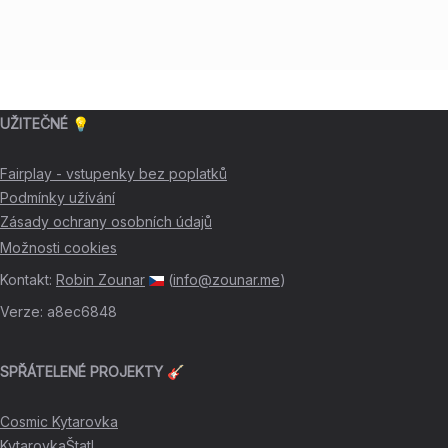
UŽITEČNÉ 💡
Fairplay - vstupenky bez poplatků
Podmínky užívání
Zásady ochrany osobních údajů
Možnosti cookies
Kontakt
:
Robin Zounar
(
info@zounar.me
)
Verze
:
a8ec6848
SPŘÁTELENÉ PROJEKTY 🎸
Cosmic Kytarovka
KytarovkaŠtatl