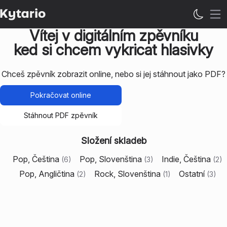
Ote
Vítej v digitálním zpěvníku
ked si chcem vykricat hlasivky
Chceš zpěvník zobrazit online, nebo si jej stáhnout jako PDF?
Pokračovat online
Stáhnout PDF zpěvník
Složení skladeb
Pop, Čeština
Pop, Slovenština
Indie, Čeština
(
6
)
(
3
)
(
2
)
Pop, Angličtina
Rock, Slovenština
Ostatní
(
2
)
(
1
)
(
3
)