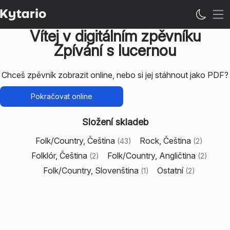
Ote
Vítej v digitálním zpěvníku
Zpívání s lucernou
Chceš zpěvník zobrazit online, nebo si jej stáhnout jako PDF?
Pokračovat online
Složení skladeb
Folk/Country, Čeština
Rock, Čeština
(
43
)
(
2
)
Folklór, Čeština
Folk/Country, Angličtina
(
2
)
(
2
)
Folk/Country, Slovenština
Ostatní
(
1
)
(
2
)