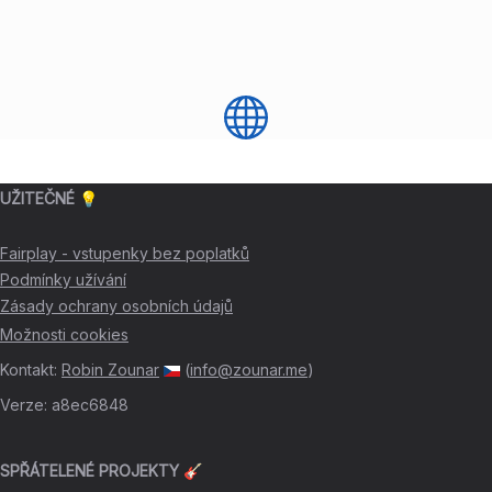
UŽITEČNÉ 💡
Fairplay - vstupenky bez poplatků
Podmínky užívání
Zásady ochrany osobních údajů
Možnosti cookies
Kontakt
:
Robin Zounar
(
info@zounar.me
)
Verze
:
a8ec6848
SPŘÁTELENÉ PROJEKTY 🎸