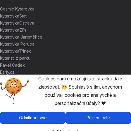
Cosmic Kytarovka
KytarovkaŠtatl
KytarovkaOstrava
KytarovkaZlín
Kytarovka Jaroměřice
Kytarovka Poruba
KytarovkaTřinec
Kytaristi z parku
Pavel Čadek
Early.cz
Cookies nám umožňují tuto stránku dále
zlepšovat. 😊 Souhlasíš s tím, abychom
DÍKY ZA PODPORU ❤️
používali cookies pro analytické a
personalizační účely? ❤️
🥇
David Skácel
🥈
Kytarovka Poruba
🥉
Cosmic Kytarovka
Odmítnout vše
Přijmout vše
🥉
KytarovkaŠtatl