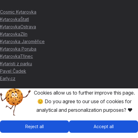
Cosmic Kytarovka
KytarovkaŠtatl
KytarovkaOstrava
KytarovkaZlín
Kytarovka Jaroměřice
Kytarovka Poruba
KytarovkaTřinec
Kytaristi z parku
Pavel Čadek
Early.cz
Cookies allow us to further improve this page.
THANKS FOR THE SUPPORT ❤️
😊 Do you agree to our use of cookies for
analytical and personalization purposes? ❤️
🥇
David Skácel
🥈
Kytarovka Poruba
🥉
Cosmic Kytarovka
Reject all
Accept all
🥉
KytarovkaŠtatl