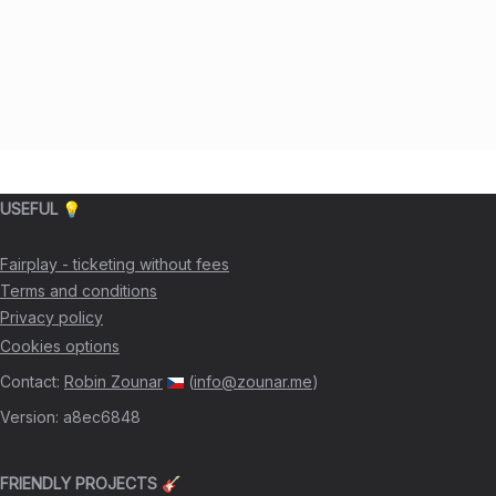
USEFUL 💡
Fairplay - ticketing without fees
Terms and conditions
Privacy policy
Cookies options
Contact
:
Robin Zounar
(
info@zounar.me
)
Version
:
a8ec6848
FRIENDLY PROJECTS 🎸