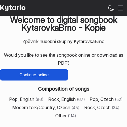
Op
Welcome to digital songbook
KytarovkaBrno - Kopie
Zpěvník hudební skupiny KytarovkaBrno
Would you like to see the songbook online or download as
PDF?
Continue online
Composition of songs
Pop, English
Rock, English
Pop, Czech
(
86
)
(
67
)
(
52
)
Modern folk/Country, Czech
Rock, Czech
(
45
)
(
34
)
Other
(
114
)