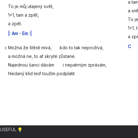
a tam
To je můj utajený s
vět,
a
snít
1+1, tam a z
pět,
To je
a
zpět.
1+1, 
|:
Am
-
Em
:|
a
zpě
C
Možná že štěstí mívá,
kdo to tak neprožívá,
3.
a možná ne, to ať skryté
zůstane.
Najednou šanci dávám
i nepatrným zprávám,
hledaný klid teď toužím
podplatit.
USEFUL 💡