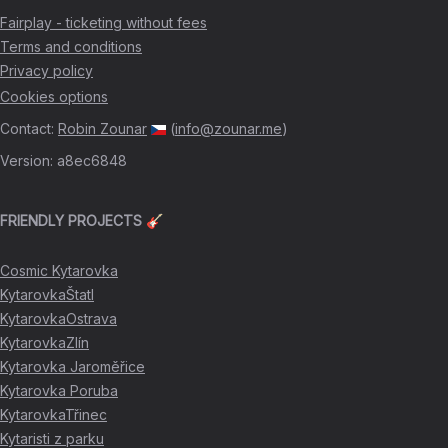
Fairplay - ticketing without fees
Terms and conditions
Privacy policy
Cookies options
Contact
:
Robin Zounar
(
info@zounar.me
)
Version
:
a8ec6848
FRIENDLY PROJECTS 🎸
Cosmic Kytarovka
KytarovkaŠtatl
KytarovkaOstrava
KytarovkaZlín
Kytarovka Jaroměřice
Kytarovka Poruba
KytarovkaTřinec
Kytaristi z parku