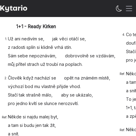
Op
1+1 - Ready Kirken
Co t
4.
Už ani nedivím se,
jak věci otáčí se,
1.
douf
z radosti splín si klidně
vrhá stín.
Stačí
Sám sebe nepoznávám,
dobrovolně se vzdávám,
pro 
můj přítel strach už troubí
na poplach.
Někd
Ref.
Člověk když nachází se
opět na známém místě,
2.
a tam
výchozí bod mu vlastně p
řijde vhod.
a
snít
Stačí tak strašně málo,
aby se ukázalo,
To je
pro jedno k
vítí se slunce
nerozsvítí.
1+1, 
a
zpě
Někde si najdu malej
byt,
Ref.
a tam si budu jen tak
žít,
Někd
Ref.
a
snít.