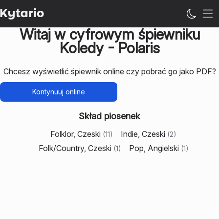
Ot
Witaj w cyfrowym śpiewniku
Koledy - Polaris
Chcesz wyświetlić śpiewnik online czy pobrać go jako PDF?
Kontynuuj online
Skład piosenek
Folklor, Czeski
Indie, Czeski
(
11
)
(
2
)
Folk/Country, Czeski
Pop, Angielski
(
1
)
(
1
)