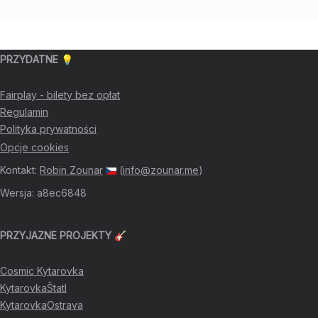
PRZYDATNE 💡
Fairplay - bilety bez opłat
Regulamin
Polityka prywatności
Opcje cookies
Kontakt
:
Robin Zounar
(
info@zounar.me
)
Wersja
:
a8ec6848
PRZYJAZNE PROJEKTY 🎸
Cosmic Kytarovka
KytarovkaŠtatl
KytarovkaOstrava