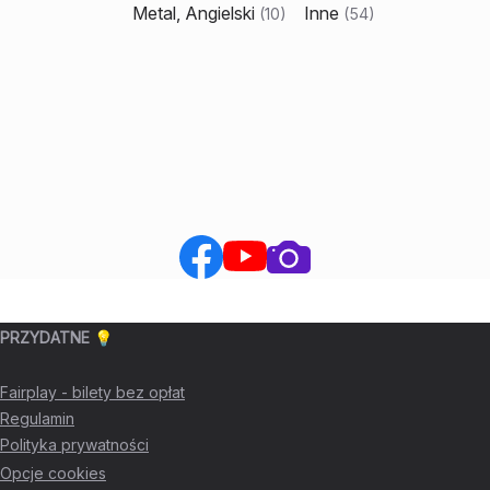
Metal, Angielski
Inne
(
10
)
(
54
)
PRZYDATNE 💡
Fairplay - bilety bez opłat
Regulamin
Polityka prywatności
Opcje cookies