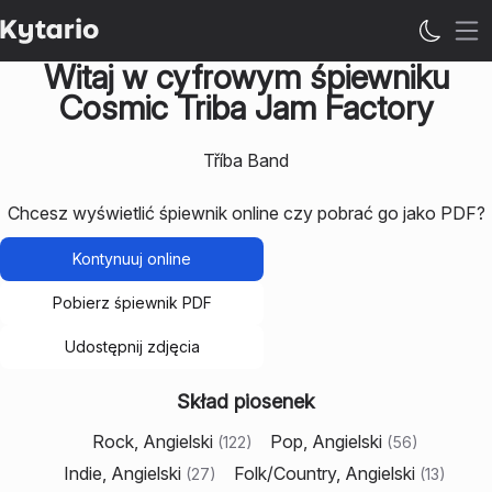
Ot
Witaj w cyfrowym śpiewniku
Cosmic Triba Jam Factory
Tříba Band
Chcesz wyświetlić śpiewnik online czy pobrać go jako PDF?
Kontynuuj online
Pobierz śpiewnik PDF
Udostępnij zdjęcia
Skład piosenek
Rock, Angielski
Pop, Angielski
(
122
)
(
56
)
Indie, Angielski
Folk/Country, Angielski
(
27
)
(
13
)