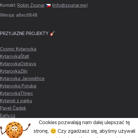
Kontakt
:
Robin Zounar
(
info@zounar.me
)
Wersja
:
a8ec6848
PRZYJAZNE PROJEKTY 🎸
Cosmic Kytarovka
KytarovkaŠtatl
KytarovkaOstrava
KytarovkaZlín
Kytarovka Jaroměřice
Kytarovka Poruba
KytarovkaTřinec
Kytaristi z parku
Pavel Čadek
Early.cz
Cookies pozwalają nam dalej ulepszać tę
stronę. 😊 Czy zgadzasz się, abyśmy używali
DZIĘKI ZA WSPARCIE ❤️