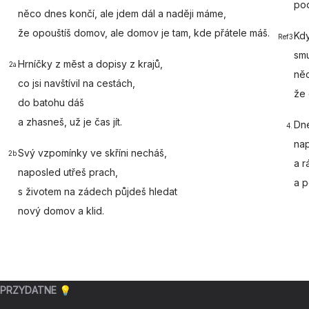
po
něco dnes
končí, ale jdem dál a naději
máme,
že opouštíš
domov, ale domov je
tam, kde přátele
máš.
Kd
Ref3
sm
Hrníčky z
měst a dopisy z krajů,
2a
ně
co jsi
navštívil na cestách,
že 
do batohu
dáš
a zhasneš, už je čas
jít.
Dn
4.
na
Svý
vzpomínky ve skříni necháš,
2b
a r
naposled utřeš prach,
a 
s životem
na zádech půjdeš hledat
nový domov a
klid.
PRZYDATNE 💡