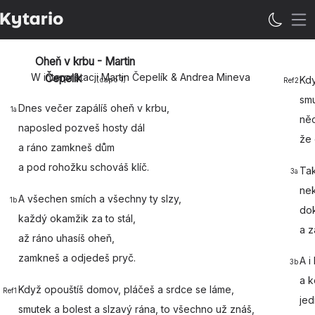
Ot
Oheň v krbu - Martin
W interpretacji Martin Čepelík & Andrea Mineva
Čepelík
Kd
(capo
1
)
Ref2
sm
Dnes večer
zapálíš oheň v krbu,
1a
ně
naposled
pozveš hosty dál
že 
a ráno
zamkneš dům
a pod rohožku schováš
klíč.
Ta
3a
nek
A všechen
smích a všechny ty slzy,
1b
do
každý
okamžik za to stál,
a z
až ráno
uhasíš oheň,
zamkneš a odjedeš
pryč.
A i
3b
a k
Když
opouštíš domov, pláčeš a srdce se
láme,
Ref1
jed
smutek a
bolest a slzavý rána, to všechno už
znáš,