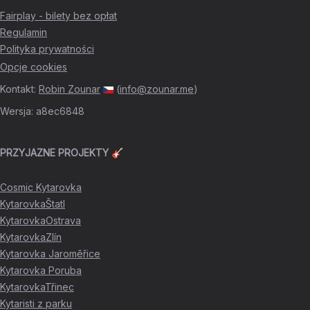
Fairplay - bilety bez opłat
Regulamin
Polityka prywatności
Opcje cookies
Kontakt
:
Robin Zounar
(
info@zounar.me
)
Wersja
:
a8ec6848
PRZYJAZNE PROJEKTY 🎸
Cosmic Kytarovka
KytarovkaŠtatl
KytarovkaOstrava
KytarovkaZlín
Kytarovka Jaroměřice
Kytarovka Poruba
KytarovkaTřinec
Kytaristi z parku