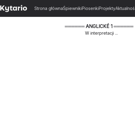
Strona główna
Śpiewniki
Piosenki
Projekty
Aktualnoś
══════ ANGLICKÉ 1 ══════ - 
W interpretacji ...