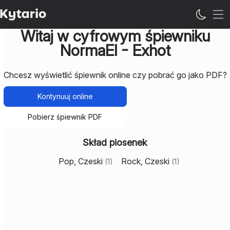
Ot
Witaj w cyfrowym śpiewniku
NormaEl - Exhot
Chcesz wyświetlić śpiewnik online czy pobrać go jako PDF?
Kontynuuj online
Pobierz śpiewnik PDF
Skład piosenek
Pop, Czeski
Rock, Czeski
(
1
)
(
1
)