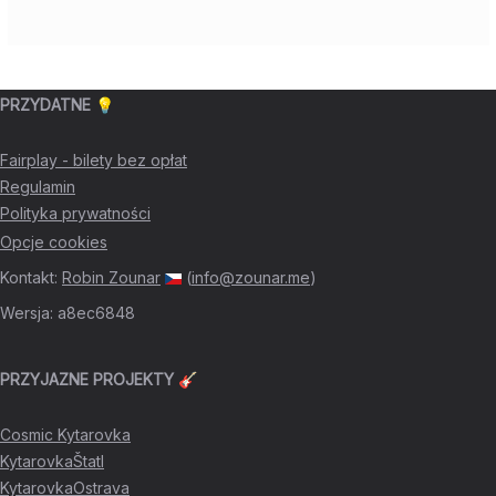
PRZYDATNE 💡
Fairplay - bilety bez opłat
Regulamin
Polityka prywatności
Opcje cookies
Kontakt
:
Robin Zounar
(
info@zounar.me
)
Wersja
:
a8ec6848
PRZYJAZNE PROJEKTY 🎸
Cosmic Kytarovka
KytarovkaŠtatl
KytarovkaOstrava