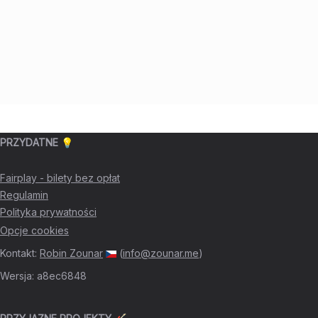
PRZYDATNE 💡
Fairplay - bilety bez opłat
Regulamin
Polityka prywatności
Opcje cookies
Kontakt
:
Robin Zounar
(
info@zounar.me
)
Wersja
:
a8ec6848