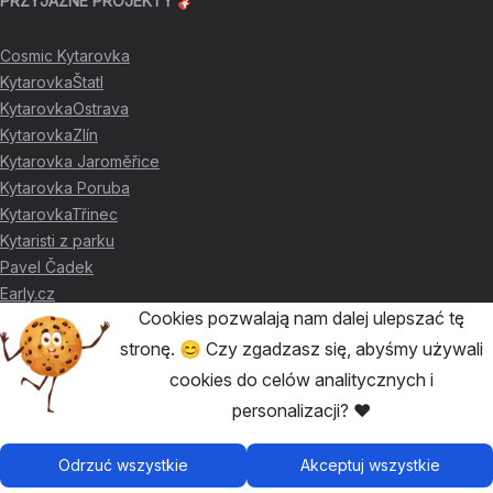
PRZYJAZNE PROJEKTY 🎸
Cosmic Kytarovka
KytarovkaŠtatl
KytarovkaOstrava
KytarovkaZlín
Kytarovka Jaroměřice
Kytarovka Poruba
KytarovkaTřinec
Kytaristi z parku
Pavel Čadek
Early.cz
Cookies pozwalają nam dalej ulepszać tę
stronę. 😊 Czy zgadzasz się, abyśmy używali
DZIĘKI ZA WSPARCIE ❤️
cookies do celów analitycznych i
personalizacji? ❤️
🥇
David Skácel
🥈
Kytarovka Poruba
🥉
Cosmic Kytarovka
Odrzuć wszystkie
Akceptuj wszystkie
🥉
KytarovkaŠtatl