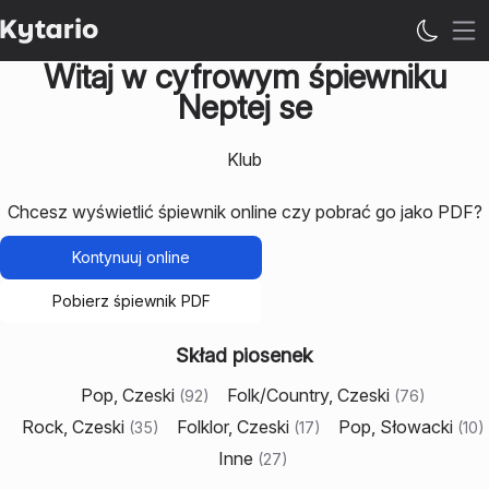
Ot
Witaj w cyfrowym śpiewniku
Neptej se
Klub
Chcesz wyświetlić śpiewnik online czy pobrać go jako PDF?
Kontynuuj online
Pobierz śpiewnik PDF
Skład piosenek
Pop, Czeski
Folk/Country, Czeski
(
92
)
(
76
)
Rock, Czeski
Folklor, Czeski
Pop, Słowacki
(
35
)
(
17
)
(
10
)
Inne
(
27
)