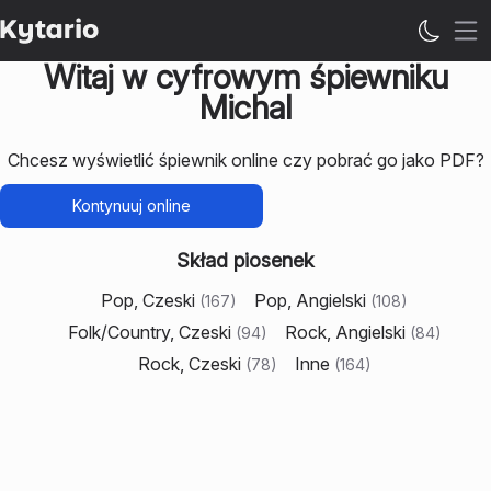
Ot
Witaj w cyfrowym śpiewniku
Michal
Chcesz wyświetlić śpiewnik online czy pobrać go jako PDF?
Kontynuuj online
Skład piosenek
Pop, Czeski
Pop, Angielski
(
167
)
(
108
)
Folk/Country, Czeski
Rock, Angielski
(
94
)
(
84
)
Rock, Czeski
Inne
(
78
)
(
164
)