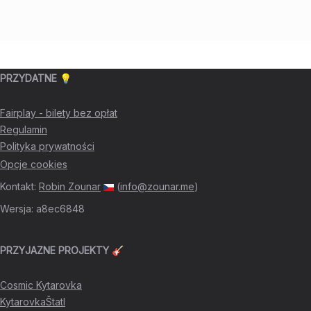
PRZYDATNE 💡
Fairplay - bilety bez opłat
Regulamin
Polityka prywatności
Opcje cookies
Kontakt
:
Robin Zounar
(
info@zounar.me
)
Wersja
:
a8ec6848
PRZYJAZNE PROJEKTY 🎸
Cosmic Kytarovka
KytarovkaŠtatl