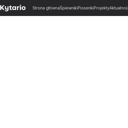
Strona główna
Śpiewniki
Piosenki
Projekty
Aktualnoś