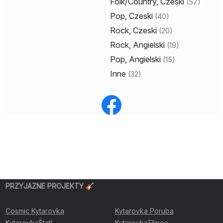
Folk/Country, Czeski
(
57
)
Pop, Czeski
(
40
)
Rock, Czeski
(
20
)
Rock, Angielski
(
19
)
Pop, Angielski
(
15
)
Inne
(
32
)
PRZYJAZNE PROJEKTY 🎸
Cosmic Kytarovka
Kytarovka Poruba
KytarovkaŠtatl
KytarovkaTřinec