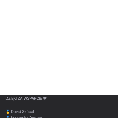
DZIĘKI ZA WSPARCIE ❤️
🥇
David Skácel
🥈
Kytarovka Poruba