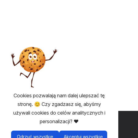
Cookies pozwalają nam dalej ulepszać tę
stronę. 😊 Czy zgadzasz się, abyśmy
używali cookies do celów analitycznych i
PRZYDATNE 💡
personalizacji? ❤️
Fairplay - bilety bez opłat
Odrzuć wszystkie
Akceptuj wszystkie
Regulamin