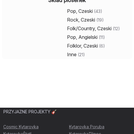
Skład piosenek
Pop, Czeski
(
43
)
Rock, Czeski
(
19
)
Folk/Country, Czeski
(
12
)
Pop, Angielski
(
11
)
Folklor, Czeski
(
6
)
Inne
(
21
)
PRZYJAZNE PROJEKTY 🎸
Cosmic Kytarovka
Kytarovka Poruba
KytarovkaŠtatl
KytarovkaTřinec