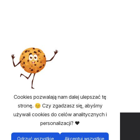
Cookies pozwalają nam dalej ulepszać tę
stronę. 😊 Czy zgadzasz się, abyśmy
używali cookies do celów analitycznych i
PRZYDATNE 💡
personalizacji? ❤️
Fairplay - bilety bez opłat
Odrzuć wszystkie
Akceptuj wszystkie
Regulamin