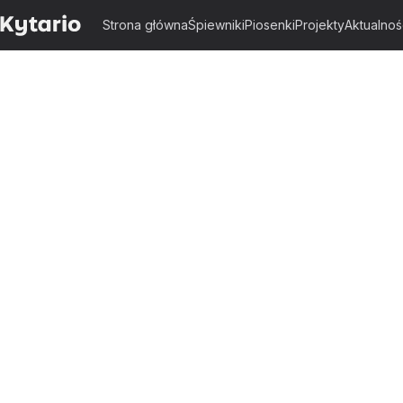
Strona główna
Śpiewniki
Piosenki
Projekty
Aktualnoś