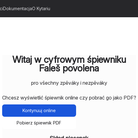
ci
Dokumentacja
O Kytariu
Witaj w cyfrowym śpiewniku
Faleš povolena
pro všechny zpěváky i nezpěváky
Chcesz wyświetlić śpiewnik online czy pobrać go jako PDF?
Kontynuuj online
Pobierz śpiewnik PDF