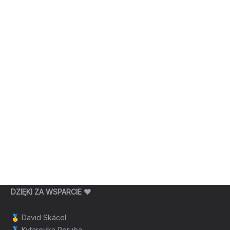
DZIĘKI ZA WSPARCIE ❤️
🥇
David Skácel
🥈
Kytarovka Poruba